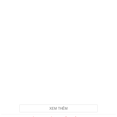
XEM THÊM