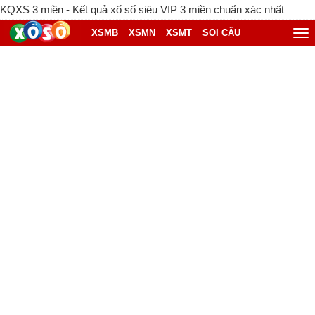
KQXS 3 miền - Kết quả xổ số siêu VIP 3 miền chuẩn xác nhất
XSMB
XSMN
XSMT
SOI CẦU