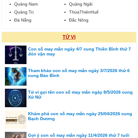
Quảng Nam
Quảng Ngãi
Quảng Trị
ThừaThiênHuế
Đà Nẵng
Đắc Nông
TỬ VI
Con số may mắn ngày 4/7 cung Thiên Bình thứ 7
đón vận may
Tham khảo con số may mắn ngày 3/7/2026 thứ 6
cung Bảo Bình
Tử vi gọi tên con số may mắn ngày 8/5/2026 cung
Xử Nữ
Khám phá con số may mắn ngày 25/04/2026 cung
Bạch Dương
Gợi ý con số may mắn ngày 11/4/2026 thứ 7 tuổi