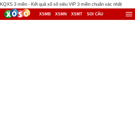
KQXS 3 miền - Kết quả xổ số siêu VIP 3 miền chuẩn xác nhất
XSMB
XSMN
XSMT
SOI CẦU