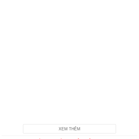
XEM THÊM