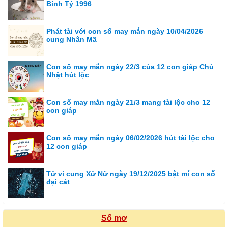
Bính Tý 1996
Phát tài với con số may mắn ngày 10/04/2026
cung Nhân Mã
Con số may mắn ngày 22/3 của 12 con giáp Chủ
Nhật hút lộc
Con số may mắn ngày 21/3 mang tài lộc cho 12
con giáp
Con số may mắn ngày 06/02/2026 hút tài lộc cho
12 con giáp
Tử vi cung Xử Nữ ngày 19/12/2025 bật mí con số
đại cát
Sổ mơ