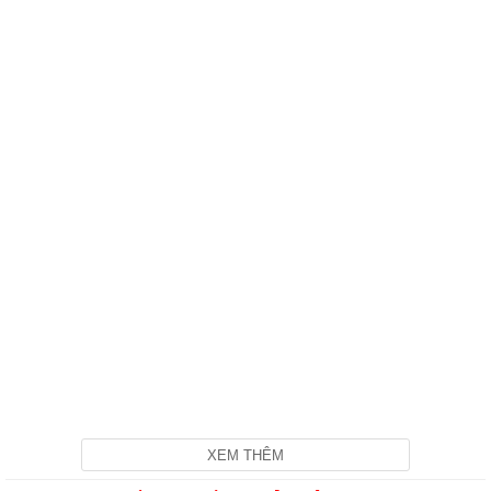
XEM THÊM