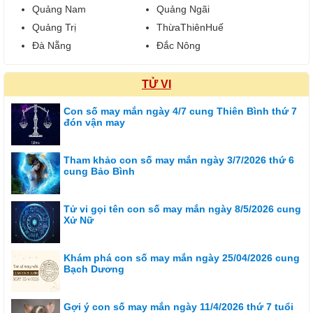
Quảng Nam
Quảng Ngãi
Quảng Trị
ThừaThiênHuế
Đà Nẵng
Đắc Nông
TỬ VI
Con số may mắn ngày 4/7 cung Thiên Bình thứ 7
đón vận may
Tham khảo con số may mắn ngày 3/7/2026 thứ 6
cung Bảo Bình
Tử vi gọi tên con số may mắn ngày 8/5/2026 cung
Xử Nữ
Khám phá con số may mắn ngày 25/04/2026 cung
Bạch Dương
Gợi ý con số may mắn ngày 11/4/2026 thứ 7 tuổi