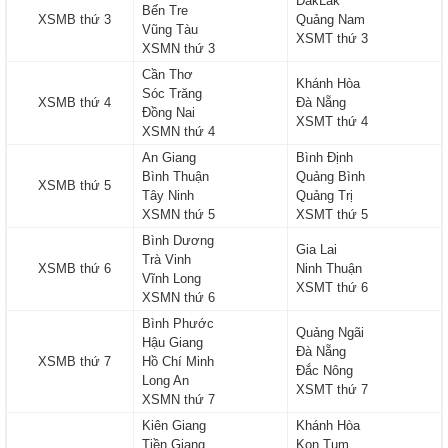
DakLak
Bến Tre
XSMB thứ 3
Quảng Nam
Vũng Tàu
XSMT thứ 3
XSMN thứ 3
Cần Thơ
Khánh Hòa
Sóc Trăng
XSMB thứ 4
Đà Nẵng
Đồng Nai
XSMT thứ 4
XSMN thứ 4
An Giang
Bình Định
Bình Thuận
Quảng Bình
XSMB thứ 5
Tây Ninh
Quảng Trị
XSMN thứ 5
XSMT thứ 5
Bình Dương
Gia Lai
Trà Vinh
XSMB thứ 6
Ninh Thuận
Vĩnh Long
XSMT thứ 6
XSMN thứ 6
Bình Phước
Quảng Ngãi
Hậu Giang
Đà Nẵng
XSMB thứ 7
Hồ Chí Minh
Đắc Nông
Long An
XSMT thứ 7
XSMN thứ 7
Kiên Giang
Khánh Hòa
Tiền Giang
Kon Tum