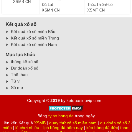
XSMB CN
Đà Lạt
ThừaThiênHuế
XSMN CN
XSMT CN
Kết quả xổ số
Kết quả xổ số miền Bắc
Kết quả xổ số miền Trung
Kết quả xổ số miền Nam
Mục lục khác
thống kê xổ số
Dự đoán xổ số
Thể thao
Tử vi
Sổ mơ
Copyright
© 2019
by ketquasieuvip.com –
Bảng
ty so bong da
trong ngày
Liên kết: Kết quả
XSMB
|
quay thử xổ số miền nam
|
dự đoán xổ số 3
miền
|
lô chơi nhiều
|
lịch bóng đá hôm nay
|
kèo bóng đá đức
|
tham