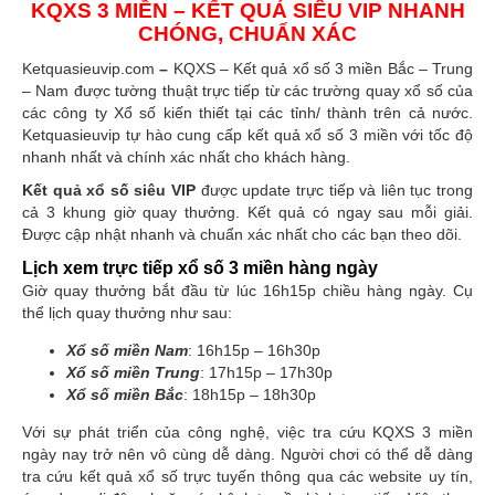
KQXS 3 MIỀN – KẾT QUẢ SIÊU VIP NHANH
CHÓNG, CHUẨN XÁC
Ketquasieuvip.com
–
KQXS – Kết quả xổ số 3 miền Bắc – Trung
– Nam được tường thuật trực tiếp từ các trường quay xổ số của
các công ty Xổ số kiến thiết tại các tỉnh/ thành trên cả nước.
Ketquasieuvip tự hào cung cấp kết quả xổ số 3 miền với tốc độ
nhanh nhất và chính xác nhất cho khách hàng.
Kết quả xổ số siêu VIP
được update trực tiếp và liên tục trong
cả 3 khung giờ quay thưởng. Kết quả có ngay sau mỗi giải.
Được cập nhật nhanh và chuẩn xác nhất cho các bạn theo dõi.
Lịch xem trực tiếp xổ số 3 miền hàng ngày
Giờ quay thưởng bắt đầu từ lúc 16h15p chiều hàng ngày. Cụ
thể lịch quay thưởng như sau:
Xổ số miền Nam
: 16h15p – 16h30p
Xổ số miền Trung
: 17h15p – 17h30p
Xổ số miền Bắc
: 18h15p – 18h30p
Với sự phát triển của công nghệ, việc tra cứu KQXS 3 miền
ngày nay trở nên vô cùng dễ dàng. Người chơi có thể dễ dàng
tra cứu kết quả xổ số trực tuyến thông qua các website uy tín,