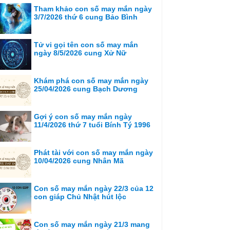
Tham khảo con số may mắn ngày
3/7/2026 thứ 6 cung Bảo Bình
Tử vi gọi tên con số may mắn
ngày 8/5/2026 cung Xử Nữ
Khám phá con số may mắn ngày
25/04/2026 cung Bạch Dương
Gợi ý con số may mắn ngày
11/4/2026 thứ 7 tuổi Bính Tý 1996
Phát tài với con số may mắn ngày
10/04/2026 cung Nhân Mã
Con số may mắn ngày 22/3 của 12
con giáp Chủ Nhật hút lộc
Con số may mắn ngày 21/3 mang