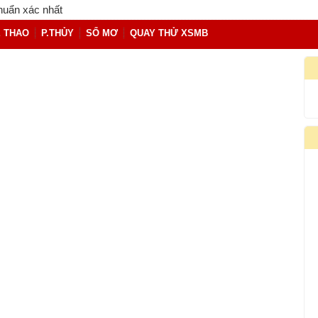
huẩn xác nhất
 THAO
P.THỦY
SỔ MƠ
QUAY THỬ XSMB