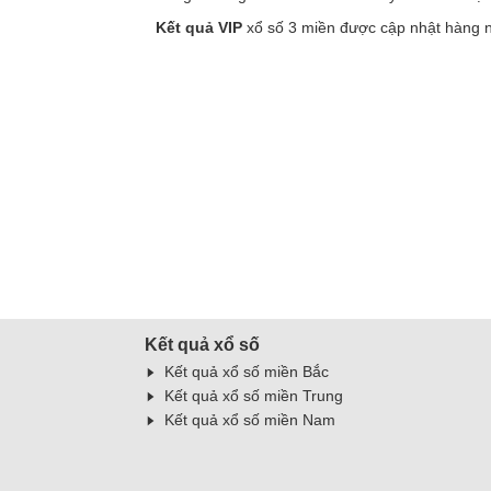
Kết quả VIP
xổ số 3 miền được cập nhật hàng n
Kết quả xổ số
Kết quả xổ số miền Bắc
Kết quả xổ số miền Trung
Kết quả xổ số miền Nam