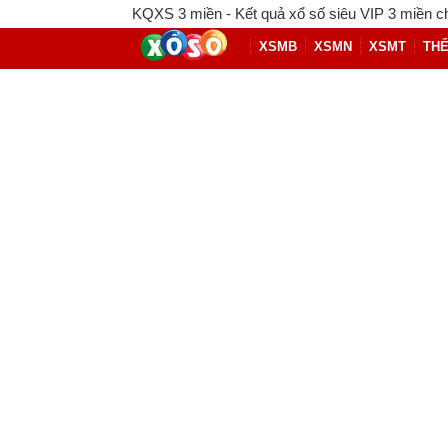
KQXS 3 miền - Kết quả xổ số siêu VIP 3 miền c
XSMB
XSMN
XSMT
THỂ