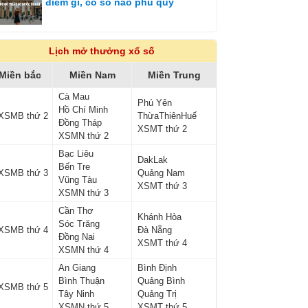
điềm gì, có số nào phú quý
Lịch mở thưởng xổ số
Miền bắc
Miền Nam
Miền Trung
Cà Mau
Phú Yên
Hồ Chí Minh
XSMB thứ 2
ThừaThiênHuế
Đồng Tháp
XSMT thứ 2
XSMN thứ 2
Bạc Liêu
DakLak
Bến Tre
XSMB thứ 3
Quảng Nam
Vũng Tàu
XSMT thứ 3
XSMN thứ 3
Cần Thơ
Khánh Hòa
Sóc Trăng
XSMB thứ 4
Đà Nẵng
Đồng Nai
XSMT thứ 4
XSMN thứ 4
An Giang
Bình Định
Bình Thuận
Quảng Bình
XSMB thứ 5
Tây Ninh
Quảng Trị
XSMN thứ 5
XSMT thứ 5