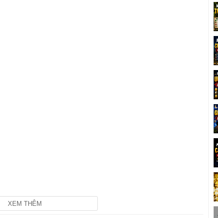
XEM THÊM