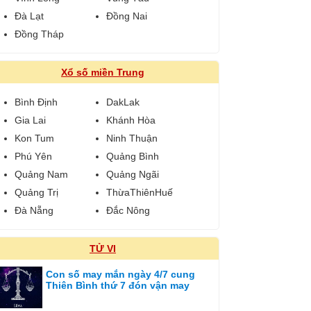
Đà Lạt
Đồng Nai
Đồng Tháp
Xổ số miền Trung
Bình Định
DakLak
Gia Lai
Khánh Hòa
Kon Tum
Ninh Thuận
Phú Yên
Quảng Bình
Quảng Nam
Quảng Ngãi
Quảng Trị
ThừaThiênHuế
Đà Nẵng
Đắc Nông
TỬ VI
Con số may mắn ngày 4/7 cung
Thiên Bình thứ 7 đón vận may