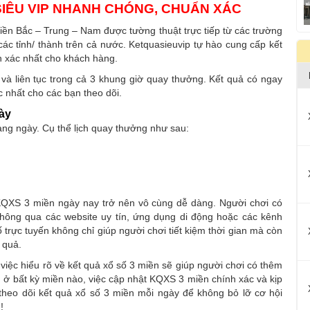
 SIÊU VIP NHANH CHÓNG, CHUẨN XÁC
ền Bắc – Trung – Nam được tường thuật trực tiếp từ các trường
 các tỉnh/ thành trên cả nước. Ketquasieuvip tự hào cung cấp kết
h xác nhất cho khách hàng.
và liên tục trong cả 3 khung giờ quay thưởng. Kết quả có ngay
 nhất cho các bạn theo dõi.
gày
àng ngày. Cụ thể lịch quay thưởng như sau:
 KQXS 3 miền ngày nay trở nên vô cùng dễ dàng. Người chơi có
thông qua các website uy tín, ứng dụng di động hoặc các kênh
số trực tuyến không chỉ giúp người chơi tiết kiệm thời gian mà còn
 quả.
việc hiểu rõ về kết quả xổ số 3 miền sẽ giúp người chơi có thêm
n ở bất kỳ miền nào, việc cập nhật KQXS 3 miền chính xác và kịp
 theo dõi kết quả xổ số 3 miền mỗi ngày để không bỏ lỡ cơ hội
!