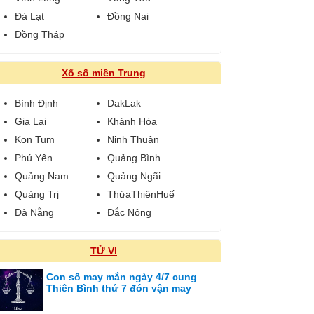
Đà Lạt
Đồng Nai
Đồng Tháp
Xổ số miền Trung
Bình Định
DakLak
Gia Lai
Khánh Hòa
Kon Tum
Ninh Thuận
Phú Yên
Quảng Bình
Quảng Nam
Quảng Ngãi
Quảng Trị
ThừaThiênHuế
Đà Nẵng
Đắc Nông
TỬ VI
Con số may mắn ngày 4/7 cung
Thiên Bình thứ 7 đón vận may