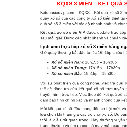
KQXS 3 MIỀN – KẾT QUẢ
Ketquasieuvip.com
–
KQXS – Kết quả xổ số 3 mi
quay xổ số của các công ty Xổ số kiến thiết tại
quả xổ số 3 miền với tốc độ nhanh nhất và chín
Kết quả xổ số siêu VIP
được update trực tiếp 
sau mỗi giải. Được cập nhật nhanh và chuẩn xác
Lịch xem trực tiếp xổ số 3 miền hàng n
Giờ quay thưởng bắt đầu từ lúc 16h15p chiều h
Xổ số miền Nam
: 16h15p – 16h30p
Xổ số miền Trung
: 17h15p – 17h30p
Xổ số miền Bắc
: 18h15p – 18h30p
Với sự phát triển của công nghệ, việc tra cứu
thể dễ dàng tra cứu kết quả xổ số trực tuyến 
truyền hình trực tiếp. Việc theo dõi kết quả xổ 
đảm bảo tính chính xác và nhanh chóng của kết
Mỗi kết quả xổ số đều mang đến cơ hội mới, và 
lựa chọn khi tham gia các trò chơi xổ số. Dù bạ
thời là điều rất quan trọng. Hãy thường xuyên
trúng thưởng và tìm ra con số may mắn của bạn