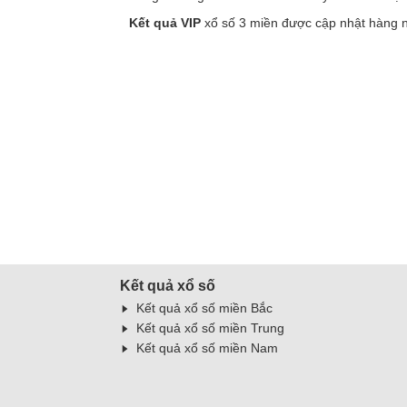
Kết quả VIP
xổ số 3 miền được cập nhật hàng n
Kết quả xổ số
Kết quả xổ số miền Bắc
Kết quả xổ số miền Trung
Kết quả xổ số miền Nam