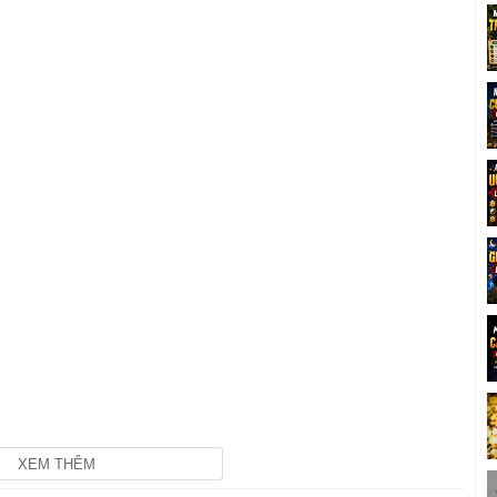
XEM THÊM