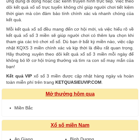
ứng dụng di động hoặc các kênh truyền hình trực tiếp. Việc theo
dõi kết quả xổ số trực tuyến không chỉ giúp người chơi tiết kiệm
thời gian mà còn đảm bảo tính chính xác và nhanh chóng của
kết quả.
Mỗi kết quả xổ số đều mang đến cơ hội mới, và việc hiểu rõ về
kết quả xổ số 3 miền sẽ giúp người chơi có thêm lựa chọn khi
tham gia các trò chơi xổ số. Dù bạn ở bất kỳ miền nào, việc cập
nhật KQXS 3 miền chính xác và kịp thời là điều rất quan trọng.
Hãy thường xuyên theo dõi kết quả xổ số 3 miền mỗi ngày để
không bỏ lỡ cơ hội trúng thưởng và tìm ra con số may mắn của
bạn!
Kết quả VIP
xổ số 3 miền được cập nhật hàng ngày và hoàn
toàn miễn phí trên trang
KETQUASIEUVIP.COM
.
Mở thưởng hôm qua
Miền Bắc
Xổ số miền Nam
An Giang
Bình Dương