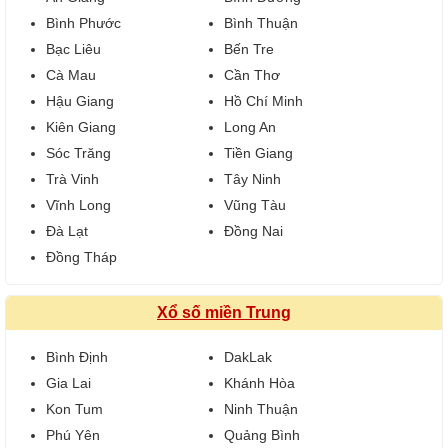
Bình Phước
Bình Thuận
Bạc Liêu
Bến Tre
Cà Mau
Cần Thơ
Hậu Giang
Hồ Chí Minh
Kiên Giang
Long An
Sóc Trăng
Tiền Giang
Trà Vinh
Tây Ninh
Vĩnh Long
Vũng Tàu
Đà Lạt
Đồng Nai
Đồng Tháp
Xổ số miền Trung
Bình Định
DakLak
Gia Lai
Khánh Hòa
Kon Tum
Ninh Thuận
Phú Yên
Quảng Bình