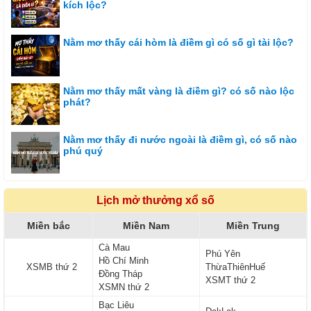
kích lộc?
Nằm mơ thấy cái hòm là điềm gì có số gì tài lộc?
Nằm mơ thấy mất vàng là điềm gì? có số nào lộc
phát?
Nằm mơ thấy đi nước ngoài là điềm gì, có số nào
phú quý
Lịch mở thưởng xổ số
Miền bắc
Miền Nam
Miền Trung
Cà Mau
Phú Yên
Hồ Chí Minh
XSMB thứ 2
ThừaThiênHuế
Đồng Tháp
XSMT thứ 2
XSMN thứ 2
Bạc Liêu