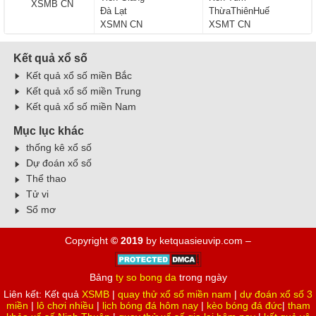
XSMB CN
Đà Lạt
ThừaThiênHuế
XSMN CN
XSMT CN
Kết quả xổ số
Kết quả xổ số miền Bắc
Kết quả xổ số miền Trung
Kết quả xổ số miền Nam
Mục lục khác
thống kê xổ số
Dự đoán xổ số
Thể thao
Tử vi
Sổ mơ
Copyright
© 2019
by ketquasieuvip.com –
Bảng
ty so bong da
trong ngày
Liên kết: Kết quả
XSMB
|
quay thử xổ số miền nam
|
dự đoán xổ số 3
miền
|
lô chơi nhiều
|
lịch bóng đá hôm nay
|
kèo bóng đá đức
|
tham