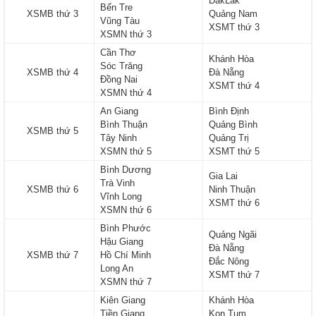
DakLak
Bến Tre
XSMB thứ 3
Quảng Nam
Vũng Tàu
XSMT thứ 3
XSMN thứ 3
Cần Thơ
Khánh Hòa
Sóc Trăng
XSMB thứ 4
Đà Nẵng
Đồng Nai
XSMT thứ 4
XSMN thứ 4
An Giang
Bình Định
Bình Thuận
Quảng Bình
XSMB thứ 5
Tây Ninh
Quảng Trị
XSMN thứ 5
XSMT thứ 5
Bình Dương
Gia Lai
Trà Vinh
XSMB thứ 6
Ninh Thuận
Vĩnh Long
XSMT thứ 6
XSMN thứ 6
Bình Phước
Quảng Ngãi
Hậu Giang
Đà Nẵng
XSMB thứ 7
Hồ Chí Minh
Đắc Nông
Long An
XSMT thứ 7
XSMN thứ 7
Kiên Giang
Khánh Hòa
Tiền Giang
Kon Tum