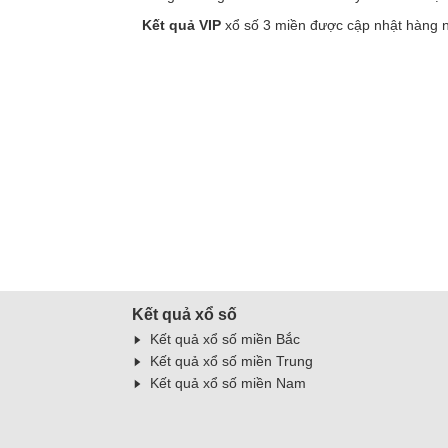
Kết quả VIP
xổ số 3 miền được cập nhật hàng n
Kết quả xổ số
Kết quả xổ số miền Bắc
Kết quả xổ số miền Trung
Kết quả xổ số miền Nam