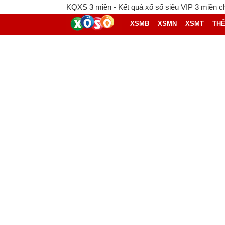
KQXS 3 miền - Kết quả xổ số siêu VIP 3 miền c
XSMB
XSMN
XSMT
THỂ