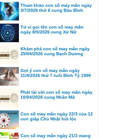
Tham khảo con số may mắn ngày
3/7/2026 thứ 6 cung Bảo Bình
Tử vi gọi tên con số may mắn
ngày 8/5/2026 cung Xử Nữ
Khám phá con số may mắn ngày
25/04/2026 cung Bạch Dương
Gợi ý con số may mắn ngày
11/4/2026 thứ 7 tuổi Bính Tý 1996
Phát tài với con số may mắn ngày
10/04/2026 cung Nhân Mã
Con số may mắn ngày 22/3 của 12
con giáp Chủ Nhật hút lộc
Con số may mắn ngày 21/3 mang