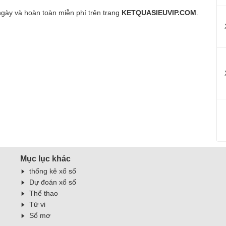
gày và hoàn toàn miễn phí trên trang
KETQUASIEUVIP.COM
.
Mục lục khác
thống kê xổ số
Dự đoán xổ số
Thể thao
Tử vi
Sổ mơ