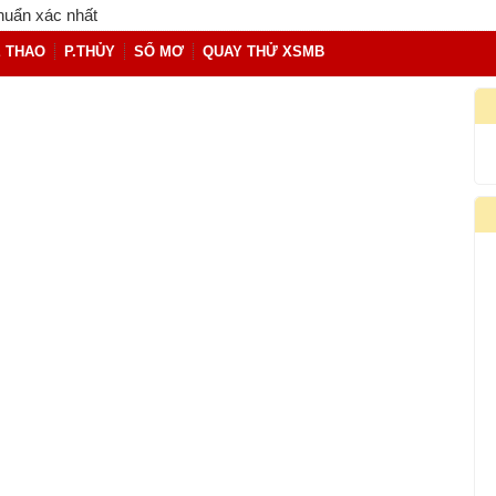
huẩn xác nhất
 THAO
P.THỦY
SỔ MƠ
QUAY THỬ XSMB