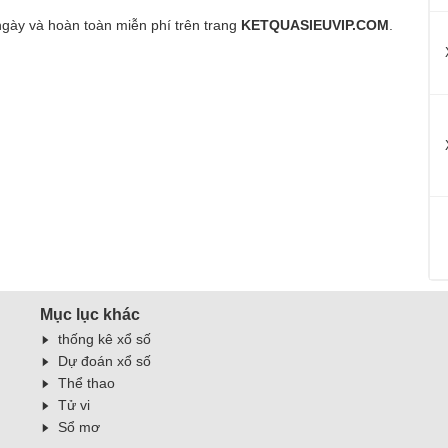
gày và hoàn toàn miễn phí trên trang
KETQUASIEUVIP.COM
.
Mục lục khác
thống kê xổ số
Dự đoán xổ số
Thể thao
Tử vi
Sổ mơ