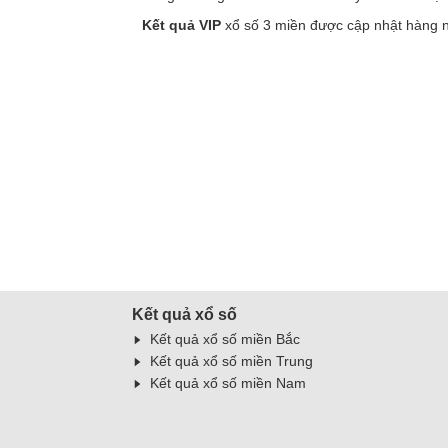
Kết quả VIP
xổ số 3 miền được cập nhật hàng n
Kết quả xổ số
Kết quả xổ số miền Bắc
Kết quả xổ số miền Trung
Kết quả xổ số miền Nam