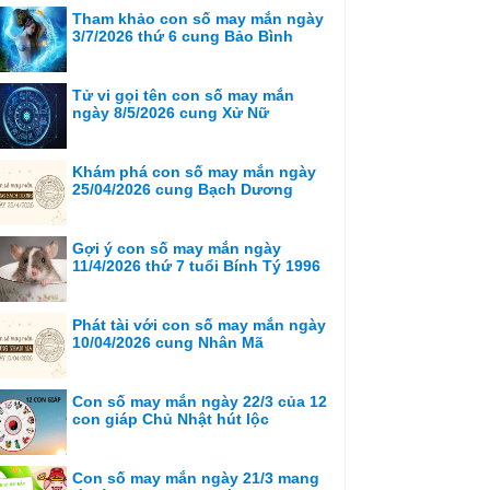
Tham khảo con số may mắn ngày
3/7/2026 thứ 6 cung Bảo Bình
Tử vi gọi tên con số may mắn
ngày 8/5/2026 cung Xử Nữ
Khám phá con số may mắn ngày
25/04/2026 cung Bạch Dương
Gợi ý con số may mắn ngày
11/4/2026 thứ 7 tuổi Bính Tý 1996
Phát tài với con số may mắn ngày
10/04/2026 cung Nhân Mã
Con số may mắn ngày 22/3 của 12
con giáp Chủ Nhật hút lộc
Con số may mắn ngày 21/3 mang