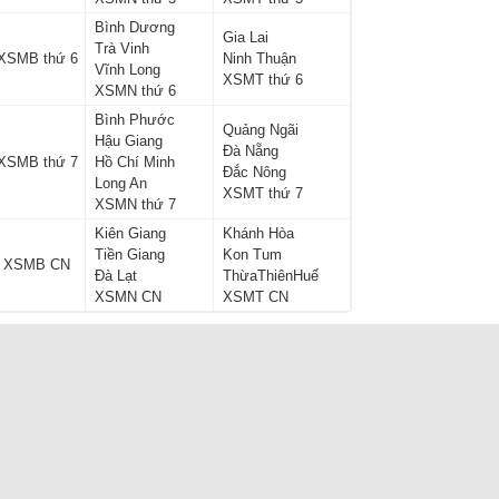
Bình Dương
Gia Lai
Trà Vinh
XSMB thứ 6
Ninh Thuận
Vĩnh Long
XSMT thứ 6
XSMN thứ 6
Bình Phước
Quảng Ngãi
Hậu Giang
Đà Nẵng
XSMB thứ 7
Hồ Chí Minh
Đắc Nông
Long An
XSMT thứ 7
XSMN thứ 7
Kiên Giang
Khánh Hòa
Tiền Giang
Kon Tum
XSMB CN
Đà Lạt
ThừaThiênHuế
XSMN CN
XSMT CN