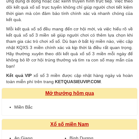
ứng dụng di động hoặc các kênh truyền hình trực tiếp. Việc theo
dõi kết quả xổ số trực tuyến không chỉ giúp người chơi tiết kiệm
thời gian mà còn đảm bảo tính chính xác và nhanh chóng của
kết quả.
Mỗi kết quả xổ số đều mang đến cơ hội mới, và việc hiểu rõ về
kết quả xổ số 3 miền sẽ giúp người chơi có thêm lựa chọn khi
tham gia các trò chơi xổ số. Dù bạn ở bất kỳ miền nào, việc cập
nhật KQXS 3 miền chính xác và kịp thời là điều rất quan trọng.
Hãy thường xuyên theo dõi kết quả xổ số 3 miền mỗi ngày để
không bỏ lỡ cơ hội trúng thưởng và tìm ra con số may mắn của
bạn!
Kết quả VIP
xổ số 3 miền được cập nhật hàng ngày và hoàn
toàn miễn phí trên trang
KETQUASIEUVIP.COM
.
Mở thưởng hôm qua
Miền Bắc
Xổ số miền Nam
An Giang
Bình Dương