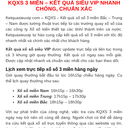
KQXS 3 MIỀN – KẾT QUẢ SIÊU VIP NHANH
CHÓNG, CHUẨN XÁC
Ketquasieuvip.com
–
KQXS – Kết quả xổ số 3 miền Bắc – Trung
– Nam được tường thuật trực tiếp từ các trường quay xổ số của
các công ty Xổ số kiến thiết tại các tỉnh/ thành trên cả nước.
Ketquasieuvip tự hào cung cấp kết quả xổ số 3 miền với tốc độ
nhanh nhất và chính xác nhất cho khách hàng.
Kết quả xổ số siêu VIP
được update trực tiếp và liên tục trong
cả 3 khung giờ quay thưởng. Kết quả có ngay sau mỗi giải.
Được cập nhật nhanh và chuẩn xác nhất cho các bạn theo dõi.
Lịch xem trực tiếp xổ số 3 miền hàng ngày
Giờ quay thưởng bắt đầu từ lúc 16h15p chiều hàng ngày. Cụ
thể lịch quay thưởng như sau:
Xổ số miền Nam
: 16h15p – 16h30p
Xổ số miền Trung
: 17h15p – 17h30p
Xổ số miền Bắc
: 18h15p – 18h30p
Với sự phát triển của công nghệ, việc tra cứu KQXS 3 miền
ngày nay trở nên vô cùng dễ dàng. Người chơi có thể dễ dàng
tra cứu kết quả xổ số trực tuyến thông qua các website uy tín,