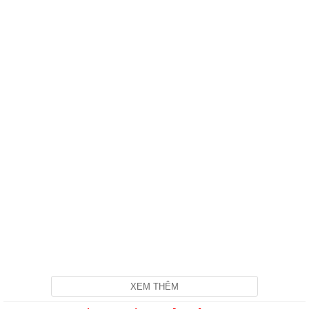
XEM THÊM