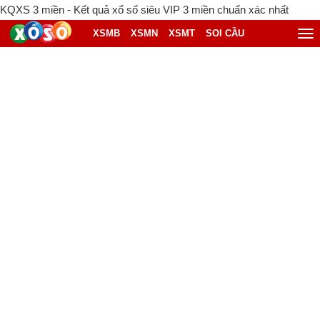
KQXS 3 miền - Kết quả xổ số siêu VIP 3 miền chuẩn xác nhất
XSMB
XSMN
XSMT
SOI CẦU