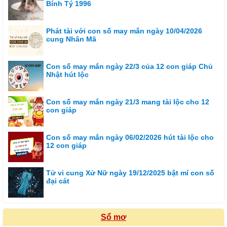
Bính Tý 1996
Phát tài với con số may mắn ngày 10/04/2026
cung Nhân Mã
Con số may mắn ngày 22/3 của 12 con giáp Chủ
Nhật hút lộc
Con số may mắn ngày 21/3 mang tài lộc cho 12
con giáp
Con số may mắn ngày 06/02/2026 hút tài lộc cho
12 con giáp
Tử vi cung Xử Nữ ngày 19/12/2025 bật mí con số
đại cát
Sổ mơ