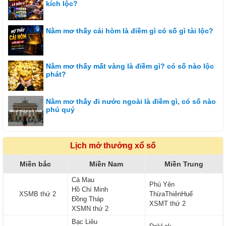
kích lộc?
Nằm mơ thấy cái hòm là điềm gì có số gì tài lộc?
Nằm mơ thấy mất vàng là điềm gì? có số nào lộc
phát?
Nằm mơ thấy đi nước ngoài là điềm gì, có số nào
phú quý
Lịch mở thưởng xổ số
Miền bắc
Miền Nam
Miền Trung
Cà Mau
Phú Yên
Hồ Chí Minh
XSMB thứ 2
ThừaThiênHuế
Đồng Tháp
XSMT thứ 2
XSMN thứ 2
Bạc Liêu