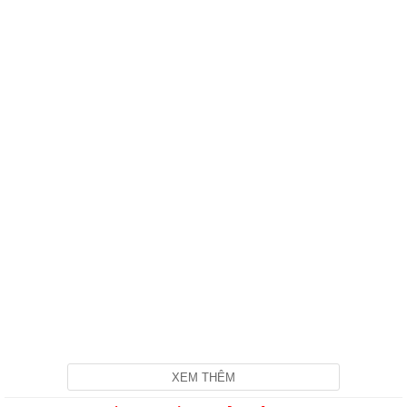
XEM THÊM