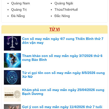
Quảng Nam
Quảng Ngãi
Quảng Trị
ThừaThiênHuế
Đà Nẵng
Đắc Nông
TỬ VI
Con số may mắn ngày 4/7 cung Thiên Bình thứ 7
đón vận may
Tham khảo con số may mắn ngày 3/7/2026 thứ 6
cung Bảo Bình
Tử vi gọi tên con số may mắn ngày 8/5/2026 cung
Xử Nữ
Khám phá con số may mắn ngày 25/04/2026 cung
Bạch Dương
Gợi ý con số may mắn ngày 11/4/2026 thứ 7 tuổi