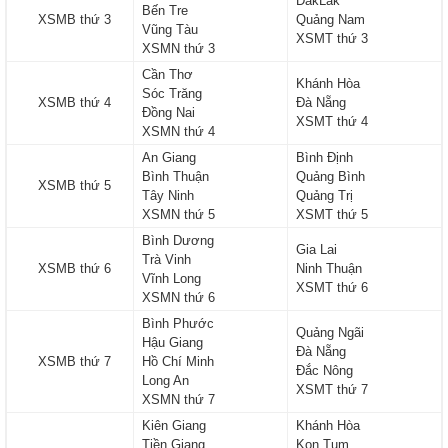
DakLak
Bến Tre
XSMB thứ 3
Quảng Nam
Vũng Tàu
XSMT thứ 3
XSMN thứ 3
Cần Thơ
Khánh Hòa
Sóc Trăng
XSMB thứ 4
Đà Nẵng
Đồng Nai
XSMT thứ 4
XSMN thứ 4
An Giang
Bình Định
Bình Thuận
Quảng Bình
XSMB thứ 5
Tây Ninh
Quảng Trị
XSMN thứ 5
XSMT thứ 5
Bình Dương
Gia Lai
Trà Vinh
XSMB thứ 6
Ninh Thuận
Vĩnh Long
XSMT thứ 6
XSMN thứ 6
Bình Phước
Quảng Ngãi
Hậu Giang
Đà Nẵng
XSMB thứ 7
Hồ Chí Minh
Đắc Nông
Long An
XSMT thứ 7
XSMN thứ 7
Kiên Giang
Khánh Hòa
Tiền Giang
Kon Tum