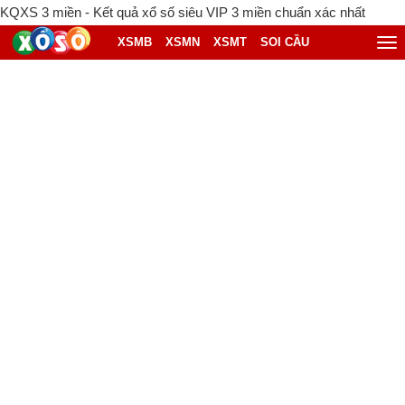
KQXS 3 miền - Kết quả xổ số siêu VIP 3 miền chuẩn xác nhất
XSMB
XSMN
XSMT
SOI CẦU