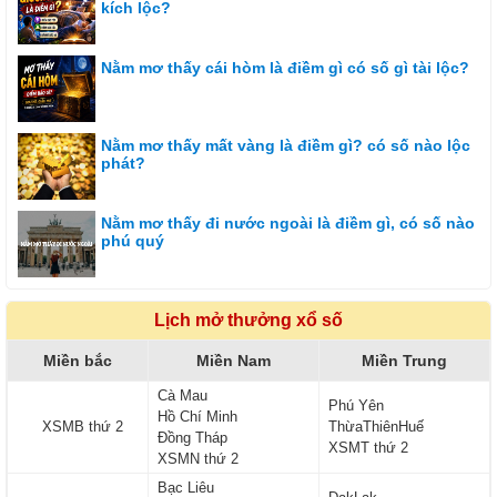
kích lộc?
Nằm mơ thấy cái hòm là điềm gì có số gì tài lộc?
Nằm mơ thấy mất vàng là điềm gì? có số nào lộc
phát?
Nằm mơ thấy đi nước ngoài là điềm gì, có số nào
phú quý
Lịch mở thưởng xổ số
Miền bắc
Miền Nam
Miền Trung
Cà Mau
Phú Yên
Hồ Chí Minh
XSMB thứ 2
ThừaThiênHuế
Đồng Tháp
XSMT thứ 2
XSMN thứ 2
Bạc Liêu