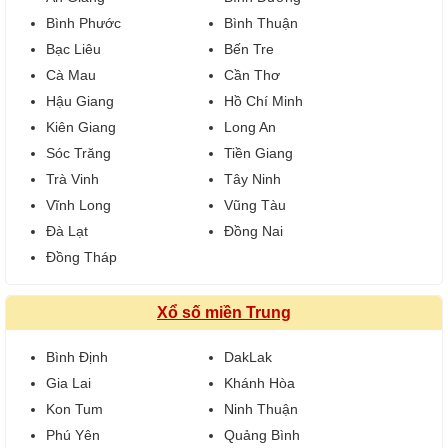
Bình Phước
Bình Thuận
Bạc Liêu
Bến Tre
Cà Mau
Cần Thơ
Hậu Giang
Hồ Chí Minh
Kiên Giang
Long An
Sóc Trăng
Tiền Giang
Trà Vinh
Tây Ninh
Vĩnh Long
Vũng Tàu
Đà Lạt
Đồng Nai
Đồng Tháp
Xổ số miền Trung
Bình Định
DakLak
Gia Lai
Khánh Hòa
Kon Tum
Ninh Thuận
Phú Yên
Quảng Bình