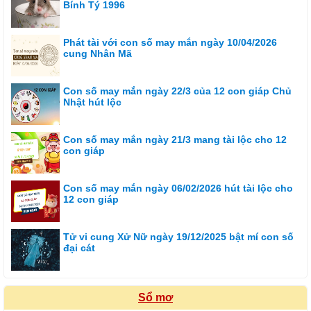
Bính Tý 1996
Phát tài với con số may mắn ngày 10/04/2026
cung Nhân Mã
Con số may mắn ngày 22/3 của 12 con giáp Chủ
Nhật hút lộc
Con số may mắn ngày 21/3 mang tài lộc cho 12
con giáp
Con số may mắn ngày 06/02/2026 hút tài lộc cho
12 con giáp
Tử vi cung Xử Nữ ngày 19/12/2025 bật mí con số
đại cát
Sổ mơ