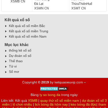
XSMB CN
Đà Lạt
ThừaThiênHuế
XSMN CN
XSMT CN
Kết quả xổ số
Kết quả xổ số miền Bắc
Kết quả xổ số miền Trung
Kết quả xổ số miền Nam
Mục lục khác
thống kê xổ số
Dự đoán xổ số
Thể thao
Tử vi
Sổ mơ
Copyright
© 2019
by ketquasieuvip.com –
Bảng
ty so bong da
trong ngày
Liên kết: Kết quả
XSMB
|
quay thử xổ số miền nam
|
dự đoán xổ số 3
miền
|
lô chơi nhiều
|
lịch bóng đá hôm nay
|
kèo bóng đá đức
|
tham