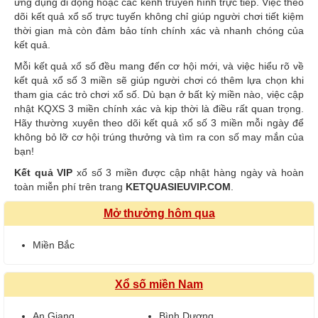
ứng dụng di động hoặc các kênh truyền hình trực tiếp. Việc theo
dõi kết quả xổ số trực tuyến không chỉ giúp người chơi tiết kiệm
thời gian mà còn đảm bảo tính chính xác và nhanh chóng của
kết quả.
Mỗi kết quả xổ số đều mang đến cơ hội mới, và việc hiểu rõ về
kết quả xổ số 3 miền sẽ giúp người chơi có thêm lựa chọn khi
tham gia các trò chơi xổ số. Dù bạn ở bất kỳ miền nào, việc cập
nhật KQXS 3 miền chính xác và kịp thời là điều rất quan trọng.
Hãy thường xuyên theo dõi kết quả xổ số 3 miền mỗi ngày để
không bỏ lỡ cơ hội trúng thưởng và tìm ra con số may mắn của
bạn!
Kết quả VIP
xổ số 3 miền được cập nhật hàng ngày và hoàn
toàn miễn phí trên trang
KETQUASIEUVIP.COM
.
Mở thưởng hôm qua
Miền Bắc
Xổ số miền Nam
An Giang
Bình Dương