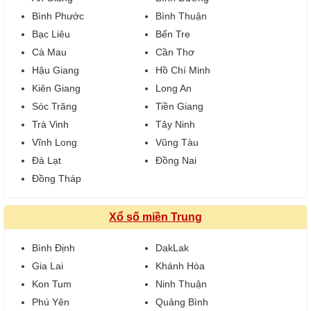
Bình Phước
Bình Thuận
Bạc Liêu
Bến Tre
Cà Mau
Cần Thơ
Hậu Giang
Hồ Chí Minh
Kiên Giang
Long An
Sóc Trăng
Tiền Giang
Trà Vinh
Tây Ninh
Vĩnh Long
Vũng Tàu
Đà Lạt
Đồng Nai
Đồng Tháp
Xổ số miền Trung
Bình Định
DakLak
Gia Lai
Khánh Hòa
Kon Tum
Ninh Thuận
Phú Yên
Quảng Bình