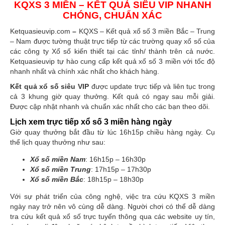
KQXS 3 MIỀN – KẾT QUẢ SIÊU VIP NHANH
CHÓNG, CHUẨN XÁC
Ketquasieuvip.com
–
KQXS – Kết quả xổ số 3 miền Bắc – Trung
– Nam được tường thuật trực tiếp từ các trường quay xổ số của
các công ty Xổ số kiến thiết tại các tỉnh/ thành trên cả nước.
Ketquasieuvip tự hào cung cấp kết quả xổ số 3 miền với tốc độ
nhanh nhất và chính xác nhất cho khách hàng.
Kết quả xổ số siêu VIP
được update trực tiếp và liên tục trong
cả 3 khung giờ quay thưởng. Kết quả có ngay sau mỗi giải.
Được cập nhật nhanh và chuẩn xác nhất cho các bạn theo dõi.
Lịch xem trực tiếp xổ số 3 miền hàng ngày
Giờ quay thưởng bắt đầu từ lúc 16h15p chiều hàng ngày. Cụ
thể lịch quay thưởng như sau:
Xổ số miền Nam
: 16h15p – 16h30p
Xổ số miền Trung
: 17h15p – 17h30p
Xổ số miền Bắc
: 18h15p – 18h30p
Với sự phát triển của công nghệ, việc tra cứu KQXS 3 miền
ngày nay trở nên vô cùng dễ dàng. Người chơi có thể dễ dàng
tra cứu kết quả xổ số trực tuyến thông qua các website uy tín,