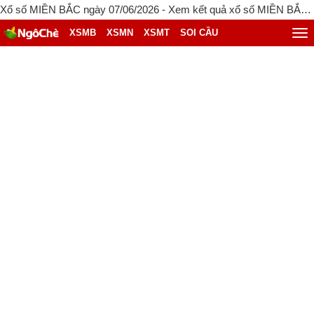
Xổ số MIỀN BẮC ngày 07/06/2026 - Xem kết quả xổ số MIỀN BẮC hôm nay
XSMB
XSMN
XSMT
SOI CẦU