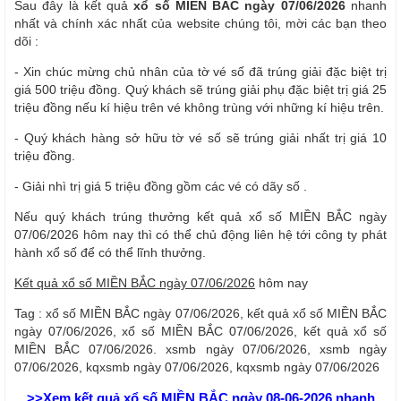
Sau đây là kết quả
xổ số MIỀN BẮC ngày 07/06/2026
nhanh
nhất và chính xác nhất của website chúng tôi, mời các bạn theo
dõi :
- Xin chúc mừng chủ nhân của tờ vé số
đã trúng giải đặc biệt trị
giá 500 triệu đồng. Quý khách sẽ trúng giải phụ đặc biệt trị giá 25
triệu đồng nếu kí hiệu trên vé không trùng với những kí hiệu trên.
- Quý khách hàng sở hữu tờ vé số
sẽ trúng giải nhất trị giá 10
triệu đồng.
- Giải nhì trị giá 5 triệu đồng gồm các vé có dãy số
.
Nếu quý khách trúng thưởng kết quả xổ số MIỀN BẮC ngày
07/06/2026 hôm nay thì có thể chủ động liên hệ tới công ty phát
hành xổ số để có thể lĩnh thưởng.
Kết quả xổ số MIỀN BẮC ngày 07/06/2026
hôm nay
Tag : xổ số MIỀN BẮC ngày 07/06/2026, kết quả xổ số MIỀN BẮC
ngày 07/06/2026, xổ số MIỀN BẮC 07/06/2026, kết quả xổ số
MIỀN BẮC 07/06/2026. xsmb ngày 07/06/2026, xsmb ngày
07/06/2026, kqxsmb ngày 07/06/2026, kqxsmb ngày 07/06/2026
>>Xem kết quả xổ số MIỀN BẮC ngày 08-06-2026 nhanh