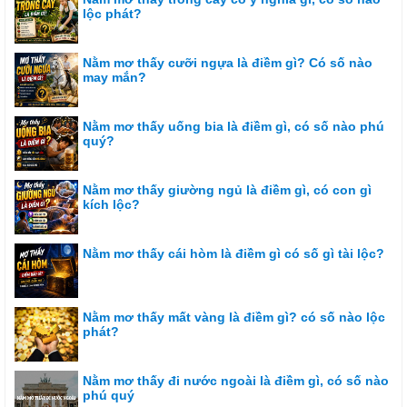
lộc phát?
Nằm mơ thấy cưỡi ngựa là điềm gì? Có số nào
may mắn?
Nằm mơ thấy uống bia là điềm gì, có số nào phú
quý?
Nằm mơ thấy giường ngủ là điềm gì, có con gì
kích lộc?
Nằm mơ thấy cái hòm là điềm gì có số gì tài lộc?
Nằm mơ thấy mất vàng là điềm gì? có số nào lộc
phát?
Nằm mơ thấy đi nước ngoài là điềm gì, có số nào
phú quý