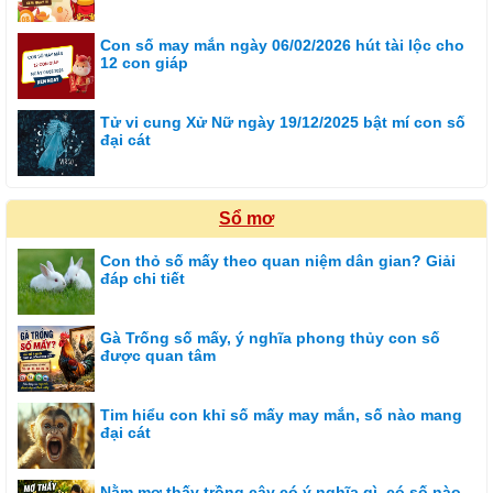
Con số may mắn ngày 06/02/2026 hút tài lộc cho
12 con giáp
Tử vi cung Xử Nữ ngày 19/12/2025 bật mí con số
đại cát
Sổ mơ
Con thỏ số mấy theo quan niệm dân gian? Giải
đáp chi tiết
Gà Trống số mấy, ý nghĩa phong thủy con số
được quan tâm
Tim hiểu con khỉ số mấy may mắn, số nào mang
đại cát
Nằm mơ thấy trồng cây có ý nghĩa gì, có số nào