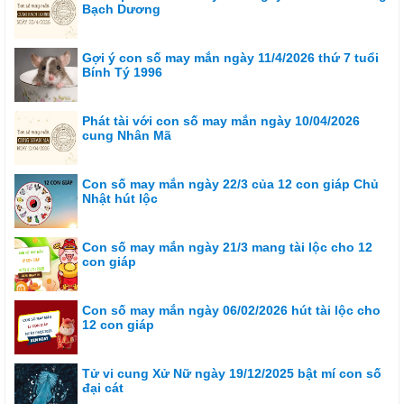
Bạch Dương
Gợi ý con số may mắn ngày 11/4/2026 thứ 7 tuổi
Bính Tý 1996
Phát tài với con số may mắn ngày 10/04/2026
cung Nhân Mã
Con số may mắn ngày 22/3 của 12 con giáp Chủ
Nhật hút lộc
Con số may mắn ngày 21/3 mang tài lộc cho 12
con giáp
Con số may mắn ngày 06/02/2026 hút tài lộc cho
12 con giáp
Tử vi cung Xử Nữ ngày 19/12/2025 bật mí con số
đại cát