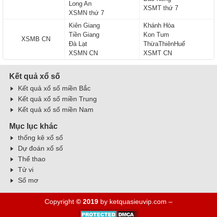
Long An
XSMT thứ 7
XSMN thứ 7
Kiên Giang
Khánh Hòa
Tiền Giang
Kon Tum
XSMB CN
Đà Lạt
ThừaThiênHuế
XSMN CN
XSMT CN
Kết quả xổ số
Kết quả xổ số miền Bắc
Kết quả xổ số miền Trung
Kết quả xổ số miền Nam
Mục lục khác
thống kê xổ số
Dự đoán xổ số
Thể thao
Tử vi
Sổ mơ
Copyright
© 2019
by ketquasieuvip.com –