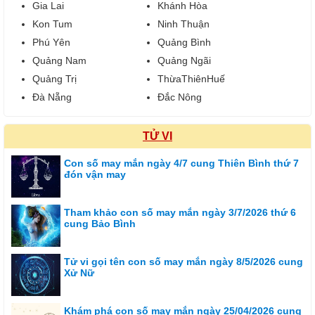
Gia Lai
Khánh Hòa
Kon Tum
Ninh Thuận
Phú Yên
Quảng Bình
Quảng Nam
Quảng Ngãi
Quảng Trị
ThừaThiênHuế
Đà Nẵng
Đắc Nông
TỬ VI
Con số may mắn ngày 4/7 cung Thiên Bình thứ 7
đón vận may
Tham khảo con số may mắn ngày 3/7/2026 thứ 6
cung Bảo Bình
Tử vi gọi tên con số may mắn ngày 8/5/2026 cung
Xử Nữ
Khám phá con số may mắn ngày 25/04/2026 cung