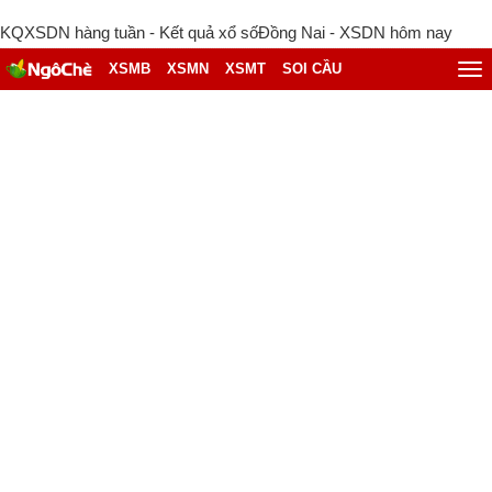
KQXSDN hàng tuần - Kết quả xổ sốĐồng Nai - XSDN hôm nay
XSMB
XSMN
XSMT
SOI CẦU