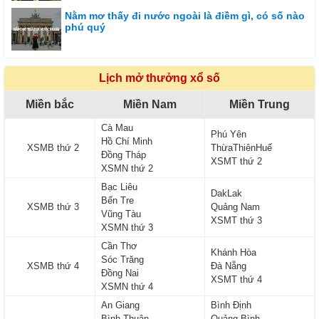
Nằm mơ thấy đi nước ngoài là điềm gì, có số nào
phú quý
Lịch mở thưởng xổ số
Miền bắc
Miền Nam
Miền Trung
Cà Mau
Phú Yên
Hồ Chí Minh
XSMB thứ 2
ThừaThiênHuế
Đồng Tháp
XSMT thứ 2
XSMN thứ 2
Bạc Liêu
DakLak
Bến Tre
XSMB thứ 3
Quảng Nam
Vũng Tàu
XSMT thứ 3
XSMN thứ 3
Cần Thơ
Khánh Hòa
Sóc Trăng
XSMB thứ 4
Đà Nẵng
Đồng Nai
XSMT thứ 4
XSMN thứ 4
An Giang
Bình Định
Bình Thuận
Quảng Bình