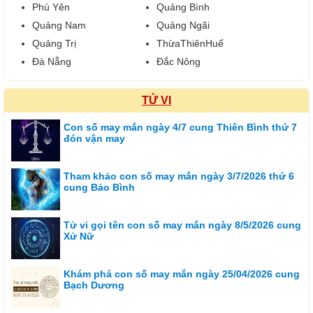
Phú Yên
Quảng Bình
Quảng Nam
Quảng Ngãi
Quảng Trị
ThừaThiênHuế
Đà Nẵng
Đắc Nông
TỬ VI
Con số may mắn ngày 4/7 cung Thiên Bình thứ 7
đón vận may
Tham khảo con số may mắn ngày 3/7/2026 thứ 6
cung Bảo Bình
Tử vi gọi tên con số may mắn ngày 8/5/2026 cung
Xử Nữ
Khám phá con số may mắn ngày 25/04/2026 cung
Bạch Dương