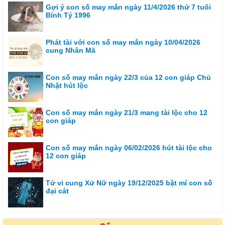
Gợi ý con số may mắn ngày 11/4/2026 thứ 7 tuổi
Bính Tý 1996
Phát tài với con số may mắn ngày 10/04/2026
cung Nhân Mã
Con số may mắn ngày 22/3 của 12 con giáp Chủ
Nhật hút lộc
Con số may mắn ngày 21/3 mang tài lộc cho 12
con giáp
Con số may mắn ngày 06/02/2026 hút tài lộc cho
12 con giáp
Tử vi cung Xử Nữ ngày 19/12/2025 bật mí con số
đại cát