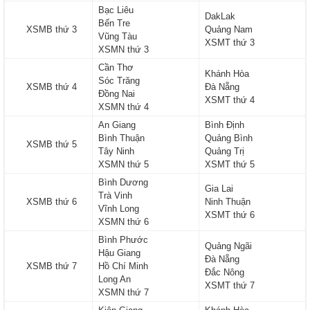
Bạc Liêu
DakLak
Bến Tre
XSMB thứ 3
Quảng Nam
Vũng Tàu
XSMT thứ 3
XSMN thứ 3
Cần Thơ
Khánh Hòa
Sóc Trăng
XSMB thứ 4
Đà Nẵng
Đồng Nai
XSMT thứ 4
XSMN thứ 4
An Giang
Bình Định
Bình Thuận
Quảng Bình
XSMB thứ 5
Tây Ninh
Quảng Trị
XSMN thứ 5
XSMT thứ 5
Bình Dương
Gia Lai
Trà Vinh
XSMB thứ 6
Ninh Thuận
Vĩnh Long
XSMT thứ 6
XSMN thứ 6
Bình Phước
Quảng Ngãi
Hậu Giang
Đà Nẵng
XSMB thứ 7
Hồ Chí Minh
Đắc Nông
Long An
XSMT thứ 7
XSMN thứ 7