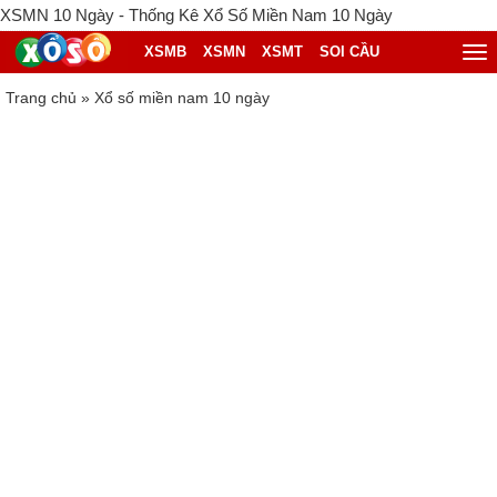
XSMN 10 Ngày - Thống Kê Xổ Số Miền Nam 10 Ngày
XSMB
XSMN
XSMT
SOI CẦU
Trang chủ
»
Xổ số miền nam 10 ngày