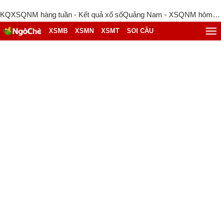
KQXSQNM hàng tuần - Kết quả xổ sốQuảng Nam - XSQNM hôm nay
XSMB
XSMN
XSMT
SOI CẦU