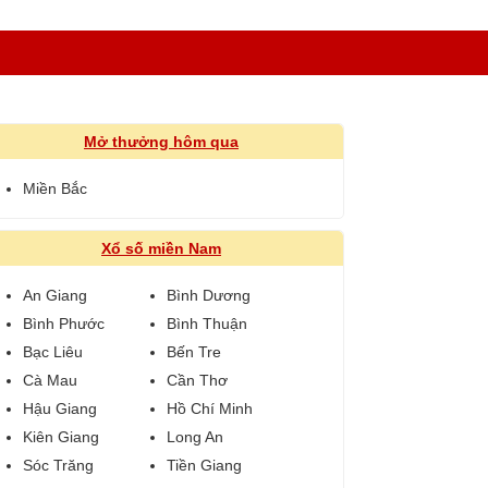
Mở thưởng hôm qua
Miền Bắc
Xổ số miền Nam
An Giang
Bình Dương
Bình Phước
Bình Thuận
Bạc Liêu
Bến Tre
Cà Mau
Cần Thơ
Hậu Giang
Hồ Chí Minh
Kiên Giang
Long An
Sóc Trăng
Tiền Giang