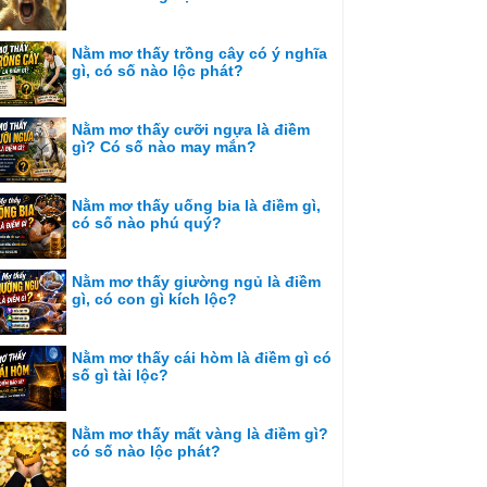
Nằm mơ thấy trồng cây có ý nghĩa
gì, có số nào lộc phát?
Nằm mơ thấy cưỡi ngựa là điềm
gì? Có số nào may mắn?
Nằm mơ thấy uống bia là điềm gì,
có số nào phú quý?
Nằm mơ thấy giường ngủ là điềm
gì, có con gì kích lộc?
Nằm mơ thấy cái hòm là điềm gì có
số gì tài lộc?
Nằm mơ thấy mất vàng là điềm gì?
có số nào lộc phát?