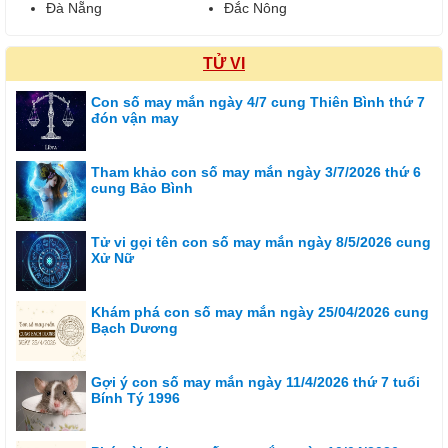
Đà Nẵng
Đắc Nông
TỬ VI
Con số may mắn ngày 4/7 cung Thiên Bình thứ 7
đón vận may
Tham khảo con số may mắn ngày 3/7/2026 thứ 6
cung Bảo Bình
Tử vi gọi tên con số may mắn ngày 8/5/2026 cung
Xử Nữ
Khám phá con số may mắn ngày 25/04/2026 cung
Bạch Dương
Gợi ý con số may mắn ngày 11/4/2026 thứ 7 tuổi
Bính Tý 1996