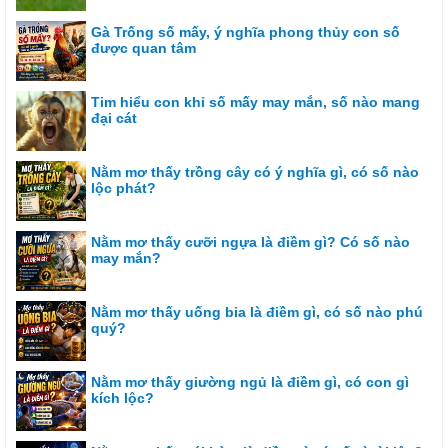
Gà Trống số mấy, ý nghĩa phong thủy con số
được quan tâm
Tim hiểu con khỉ số mấy may mắn, số nào mang
đại cát
Nằm mơ thấy trồng cây có ý nghĩa gì, có số nào
lộc phát?
Nằm mơ thấy cưỡi ngựa là điềm gì? Có số nào
may mắn?
Nằm mơ thấy uống bia là điềm gì, có số nào phú
quý?
Nằm mơ thấy giường ngủ là điềm gì, có con gì
kích lộc?