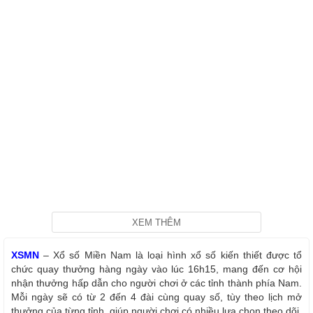
XEM THÊM
XSMN
– Xổ số Miền Nam là loại hình xổ số kiến thiết được tổ
chức quay thưởng hàng ngày vào lúc 16h15, mang đến cơ hội
nhận thưởng hấp dẫn cho người chơi ở các tỉnh thành phía Nam.
Mỗi ngày sẽ có từ 2 đến 4 đài cùng quay số, tùy theo lịch mở
thưởng của từng tỉnh, giúp người chơi có nhiều lựa chọn theo dõi.