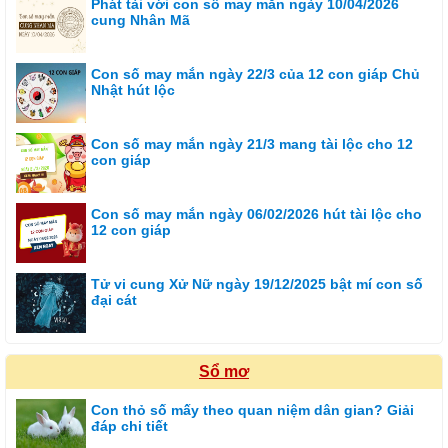
Phát tài với con số may mắn ngày 10/04/2026
cung Nhân Mã
Con số may mắn ngày 22/3 của 12 con giáp Chủ
Nhật hút lộc
Con số may mắn ngày 21/3 mang tài lộc cho 12
con giáp
Con số may mắn ngày 06/02/2026 hút tài lộc cho
12 con giáp
Tử vi cung Xử Nữ ngày 19/12/2025 bật mí con số
đại cát
Sổ mơ
Con thỏ số mấy theo quan niệm dân gian? Giải
đáp chi tiết