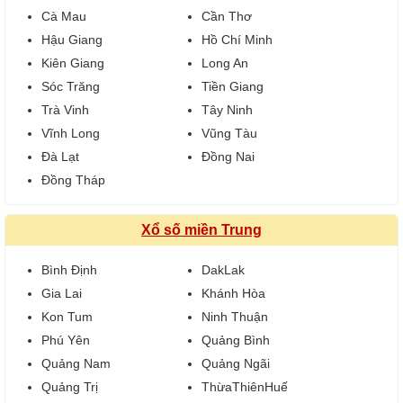
Cà Mau
Cần Thơ
Hậu Giang
Hồ Chí Minh
Kiên Giang
Long An
Sóc Trăng
Tiền Giang
Trà Vinh
Tây Ninh
Vĩnh Long
Vũng Tàu
Đà Lạt
Đồng Nai
Đồng Tháp
Xổ số miền Trung
Bình Định
DakLak
Gia Lai
Khánh Hòa
Kon Tum
Ninh Thuận
Phú Yên
Quảng Bình
Quảng Nam
Quảng Ngãi
Quảng Trị
ThừaThiênHuế