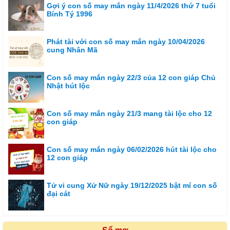
Gợi ý con số may mắn ngày 11/4/2026 thứ 7 tuổi
Bính Tý 1996
Phát tài với con số may mắn ngày 10/04/2026
cung Nhân Mã
Con số may mắn ngày 22/3 của 12 con giáp Chủ
Nhật hút lộc
Con số may mắn ngày 21/3 mang tài lộc cho 12
con giáp
Con số may mắn ngày 06/02/2026 hút tài lộc cho
12 con giáp
Tử vi cung Xử Nữ ngày 19/12/2025 bật mí con số
đại cát