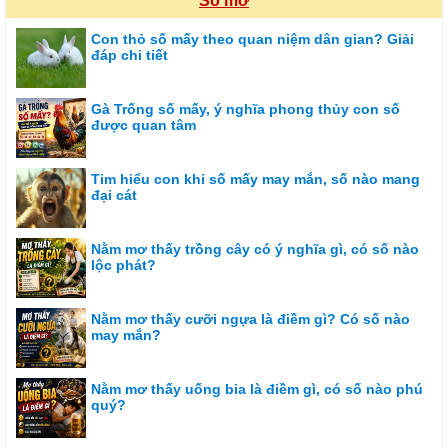
Sổ mơ
Con thỏ số mấy theo quan niệm dân gian? Giải
đáp chi tiết
Gà Trống số mấy, ý nghĩa phong thủy con số
được quan tâm
Tim hiểu con khỉ số mấy may mắn, số nào mang
đại cát
Nằm mơ thấy trồng cây có ý nghĩa gì, có số nào
lộc phát?
Nằm mơ thấy cưỡi ngựa là điềm gì? Có số nào
may mắn?
Nằm mơ thấy uống bia là điềm gì, có số nào phú
quý?