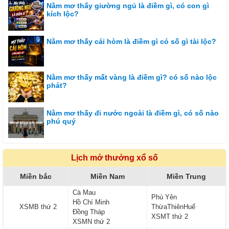
Nằm mơ thấy giường ngủ là điềm gì, có con gì
kích lộc?
Nằm mơ thấy cái hòm là điềm gì có số gì tài lộc?
Nằm mơ thấy mất vàng là điềm gì? có số nào lộc
phát?
Nằm mơ thấy đi nước ngoài là điềm gì, có số nào
phú quý
Lịch mở thưởng xổ số
Miền bắc
Miền Nam
Miền Trung
Cà Mau
Phú Yên
Hồ Chí Minh
XSMB thứ 2
ThừaThiênHuế
Đồng Tháp
XSMT thứ 2
XSMN thứ 2