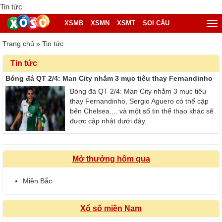
Tin tức
XSMB
XSMN
XSMT
SOI CẦU
Trang chủ
»
Tin tức
Tin tức
Bóng đá QT 2/4: Man City nhắm 3 mục tiêu thay Fernandinho
Bóng đá QT 2/4: Man City nhắm 3 mục tiêu
thay Fernandinho, Sergio Aguero có thể cập
bến Chelsea.... và một số tin thể thao khác sẽ
được cập nhật dưới đây.
Mở thưởng hôm qua
Miền Bắc
Xổ số miền Nam