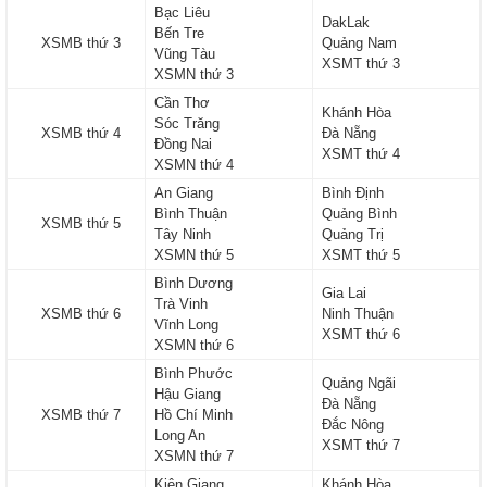
Bạc Liêu
DakLak
Bến Tre
XSMB thứ 3
Quảng Nam
Vũng Tàu
XSMT thứ 3
XSMN thứ 3
Cần Thơ
Khánh Hòa
Sóc Trăng
XSMB thứ 4
Đà Nẵng
Đồng Nai
XSMT thứ 4
XSMN thứ 4
An Giang
Bình Định
Bình Thuận
Quảng Bình
XSMB thứ 5
Tây Ninh
Quảng Trị
XSMN thứ 5
XSMT thứ 5
Bình Dương
Gia Lai
Trà Vinh
XSMB thứ 6
Ninh Thuận
Vĩnh Long
XSMT thứ 6
XSMN thứ 6
Bình Phước
Quảng Ngãi
Hậu Giang
Đà Nẵng
XSMB thứ 7
Hồ Chí Minh
Đắc Nông
Long An
XSMT thứ 7
XSMN thứ 7
Kiên Giang
Khánh Hòa