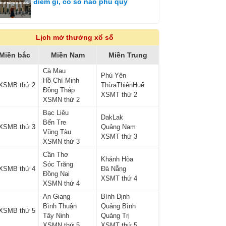
điềm gì, có số nào phú quý
Lịch mở thưởng xổ số
Miền bắc
Miền Nam
Miền Trung
Cà Mau
Phú Yên
Hồ Chí Minh
XSMB thứ 2
ThừaThiênHuế
Đồng Tháp
XSMT thứ 2
XSMN thứ 2
Bạc Liêu
DakLak
Bến Tre
XSMB thứ 3
Quảng Nam
Vũng Tàu
XSMT thứ 3
XSMN thứ 3
Cần Thơ
Khánh Hòa
Sóc Trăng
XSMB thứ 4
Đà Nẵng
Đồng Nai
XSMT thứ 4
XSMN thứ 4
An Giang
Bình Định
Bình Thuận
Quảng Bình
XSMB thứ 5
Tây Ninh
Quảng Trị
XSMN thứ 5
XSMT thứ 5