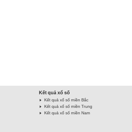
Kết quả xổ số
Kết quả xổ số miền Bắc
Kết quả xổ số miền Trung
Kết quả xổ số miền Nam