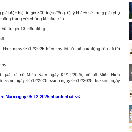
 giải đặc biệt trị giá 500 triệu đồng. Quý khách sẽ trúng giải phụ
é không trùng với những kí hiệu trên.
nhất trị giá 10 triệu đồng.
 số
.
n Nam ngày 04/12/2025 hôm nay thì có thể chủ động liên hệ tới
nay
ết quả xổ số Miền Nam ngày 04/12/2025, xổ số Miền Nam
25. xsmn ngày 04/12/2025, xsmn ngày 04/12/2025, kqxsmn ngày
ền Nam ngày 05-12-2025 nhanh nhất <<