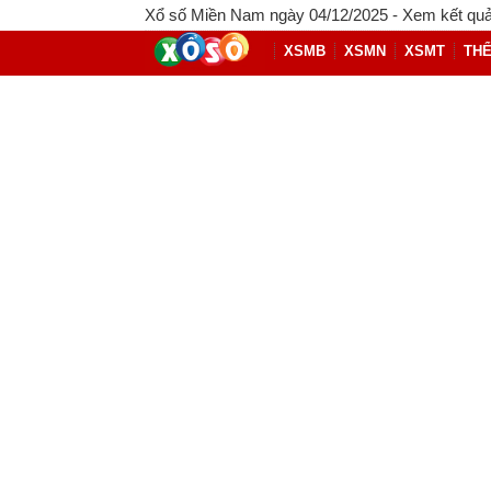
Xổ số Miền Nam ngày 04/12/2025 - Xem kết qu
XSMB
XSMN
XSMT
THỂ