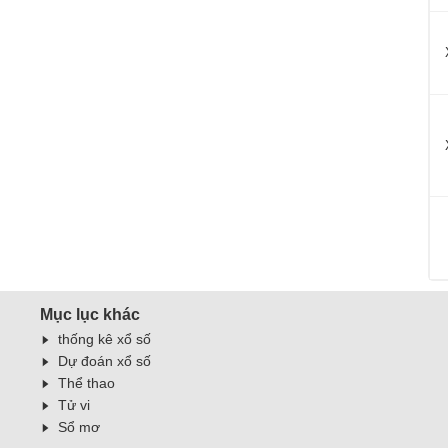
Mục lục khác
thống kê xổ số
Dự đoán xổ số
Thể thao
Tử vi
Sổ mơ