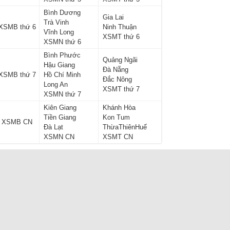
Bình Dương
Gia Lai
Trà Vinh
XSMB thứ 6
Ninh Thuận
Vĩnh Long
XSMT thứ 6
XSMN thứ 6
Bình Phước
Quảng Ngãi
Hậu Giang
Đà Nẵng
XSMB thứ 7
Hồ Chí Minh
Đắc Nông
Long An
XSMT thứ 7
XSMN thứ 7
Kiên Giang
Khánh Hòa
Tiền Giang
Kon Tum
XSMB CN
Đà Lạt
ThừaThiênHuế
XSMN CN
XSMT CN