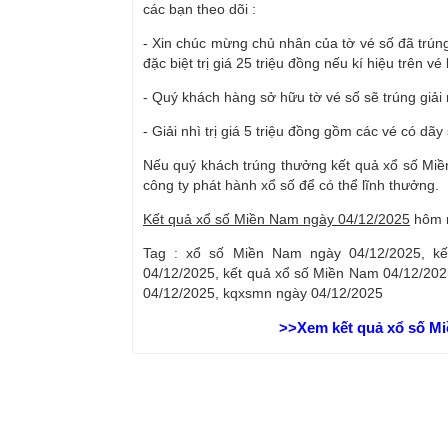
các bạn theo dõi :
- Xin chúc mừng chủ nhân của tờ vé số
đã trúng
đặc biệt trị giá 25 triệu đồng nếu kí hiệu trên v
- Quý khách hàng sở hữu tờ vé số
sẽ trúng giải 
- Giải nhì trị giá 5 triệu đồng gồm các vé có dãy
Nếu quý khách trúng thưởng kết quả xổ số Miề
công ty phát hành xổ số để có thể lĩnh thưởng.
Kết quả xổ số Miền Nam ngày 04/12/2025
hôm 
Tag : xổ số Miền Nam ngày 04/12/2025, k
04/12/2025, kết quả xổ số Miền Nam 04/12/20
04/12/2025, kqxsmn ngày 04/12/2025
>>Xem kết quả xổ số Mi