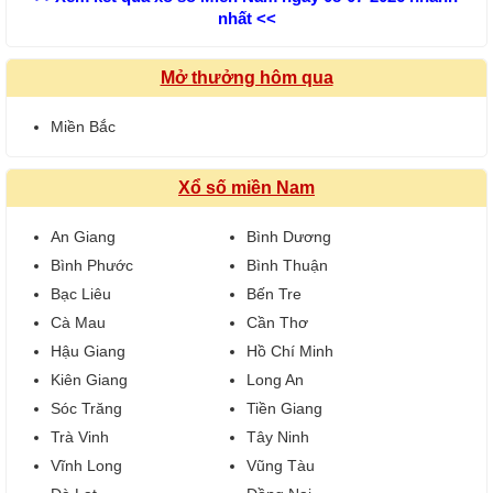
nhất <<
Mở thưởng hôm qua
Miền Bắc
Xổ số miền Nam
An Giang
Bình Dương
Bình Phước
Bình Thuận
Bạc Liêu
Bến Tre
Cà Mau
Cần Thơ
Hậu Giang
Hồ Chí Minh
Kiên Giang
Long An
Sóc Trăng
Tiền Giang
Trà Vinh
Tây Ninh
Vĩnh Long
Vũng Tàu