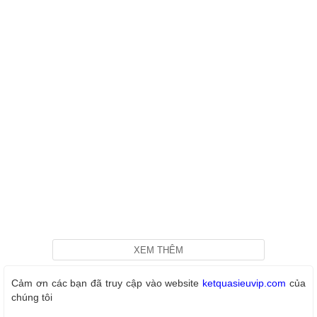
XEM THÊM
Cảm ơn các bạn đã truy cập vào website
ketquasieuvip.com
của
chúng tôi