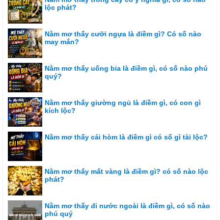
lộc phát?
Nằm mơ thấy cưỡi ngựa là điềm gì? Có số nào
may mắn?
Nằm mơ thấy uống bia là điềm gì, có số nào phú
quý?
Nằm mơ thấy giường ngủ là điềm gì, có con gì
kích lộc?
Nằm mơ thấy cái hòm là điềm gì có số gì tài lộc?
Nằm mơ thấy mất vàng là điềm gì? có số nào lộc
phát?
Nằm mơ thấy đi nước ngoài là điềm gì, có số nào
phú quý