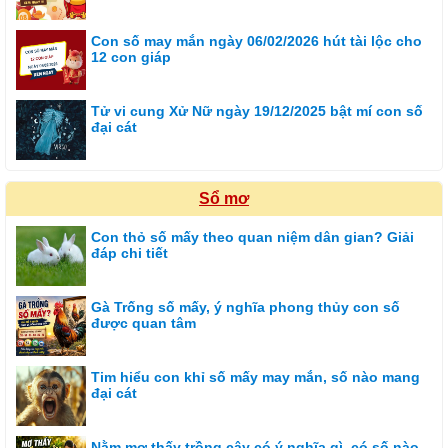
Con số may mắn ngày 06/02/2026 hút tài lộc cho
12 con giáp
Tử vi cung Xử Nữ ngày 19/12/2025 bật mí con số
đại cát
Sổ mơ
Con thỏ số mấy theo quan niệm dân gian? Giải
đáp chi tiết
Gà Trống số mấy, ý nghĩa phong thủy con số
được quan tâm
Tim hiểu con khỉ số mấy may mắn, số nào mang
đại cát
Nằm mơ thấy trồng cây có ý nghĩa gì, có số nào