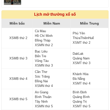
Lịch mở thưởng xổ số
Miền bắc
Miền Nam
Miền Trung
Cà Mau
Phú Yên
Hồ Chí Minh
XSMB thứ 2
ThừaThiênHuế
Đồng Tháp
XSMT thứ 2
XSMN thứ 2
Bạc Liêu
DakLak
Bến Tre
XSMB thứ 3
Quảng Nam
Vũng Tàu
XSMT thứ 3
XSMN thứ 3
Cần Thơ
Khánh Hòa
Sóc Trăng
XSMB thứ 4
Đà Nẵng
Đồng Nai
XSMT thứ 4
XSMN thứ 4
An Giang
Bình Định
Bình Thuận
Quảng Bình
XSMB thứ 5
Tây Ninh
Quảng Trị
XSMN thứ 5
XSMT thứ 5