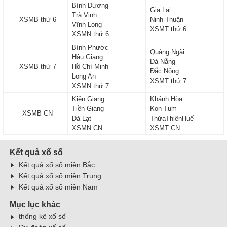
Bình Dương
Gia Lai
Trà Vinh
XSMB thứ 6
Ninh Thuận
Vĩnh Long
XSMT thứ 6
XSMN thứ 6
Bình Phước
Quảng Ngãi
Hậu Giang
Đà Nẵng
XSMB thứ 7
Hồ Chí Minh
Đắc Nông
Long An
XSMT thứ 7
XSMN thứ 7
Kiên Giang
Khánh Hòa
Tiền Giang
Kon Tum
XSMB CN
Đà Lạt
ThừaThiênHuế
XSMN CN
XSMT CN
Kết quả xổ số
Kết quả xổ số miền Bắc
Kết quả xổ số miền Trung
Kết quả xổ số miền Nam
Mục lục khác
thống kê xổ số