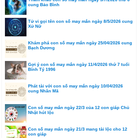
cung Bảo Bình
Tử vi gọi tên con số may mắn ngày 8/5/2026 cung
Xử Nữ
Khám phá con số may mắn ngày 25/04/2026 cung
Bạch Dương
Gợi ý con số may mắn ngày 11/4/2026 thứ 7 tuổi
Bính Tý 1996
Phát tài với con số may mắn ngày 10/04/2026
cung Nhân Mã
Con số may mắn ngày 22/3 của 12 con giáp Chủ
Nhật hút lộc
Con số may mắn ngày 21/3 mang tài lộc cho 12
con giáp