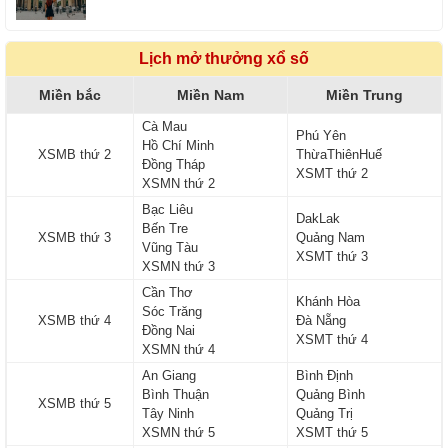
Lịch mở thưởng xổ số
Miền bắc
Miền Nam
Miền Trung
Cà Mau
Phú Yên
Hồ Chí Minh
XSMB thứ 2
ThừaThiênHuế
Đồng Tháp
XSMT thứ 2
XSMN thứ 2
Bạc Liêu
DakLak
Bến Tre
XSMB thứ 3
Quảng Nam
Vũng Tàu
XSMT thứ 3
XSMN thứ 3
Cần Thơ
Khánh Hòa
Sóc Trăng
XSMB thứ 4
Đà Nẵng
Đồng Nai
XSMT thứ 4
XSMN thứ 4
An Giang
Bình Định
Bình Thuận
Quảng Bình
XSMB thứ 5
Tây Ninh
Quảng Trị
XSMN thứ 5
XSMT thứ 5