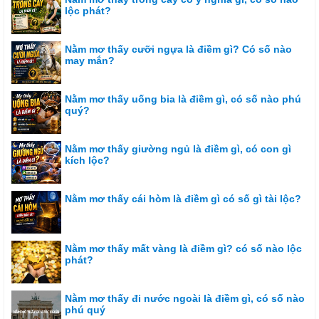
lộc phát?
Nằm mơ thấy cưỡi ngựa là điềm gì? Có số nào
may mắn?
Nằm mơ thấy uống bia là điềm gì, có số nào phú
quý?
Nằm mơ thấy giường ngủ là điềm gì, có con gì
kích lộc?
Nằm mơ thấy cái hòm là điềm gì có số gì tài lộc?
Nằm mơ thấy mất vàng là điềm gì? có số nào lộc
phát?
Nằm mơ thấy đi nước ngoài là điềm gì, có số nào
phú quý