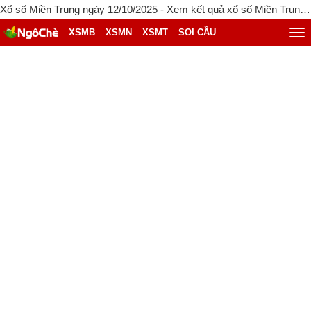
Xổ số Miền Trung ngày 12/10/2025 - Xem kết quả xổ số Miền Trung hôm nay
XSMB
XSMN
XSMT
SOI CẦU