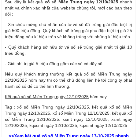
Sau đây là kết quả
xổ số Miền Trung ngày 12/10/2025
nhanh
nhất và chính xác nhất của website chúng tôi, mời các bạn theo
dõi :
- Xin chúc mừng chủ nhân của tờ vé số
đã trúng giải đặc biệt trị
giá 500 triệu đồng. Quý khách sẽ trúng giải phụ đặc biệt trị giá 25
triệu đồng nếu kí hiệu trên vé không trùng với những kí hiệu trên.
- Quý khách hàng sở hữu tờ vé số
sẽ trúng giải nhất trị giá 10
triệu đồng.
- Giải nhì trị giá 5 triệu đồng gồm các vé có dãy số
.
Nếu quý khách trúng thưởng kết quả xổ số Miền Trung ngày
12/10/2025 hôm nay thì có thể chủ động liên hệ tới công ty phát
hành xổ số để có thể lĩnh thưởng.
Kết quả xổ số Miền Trung ngày 12/10/2025
hôm nay
Tag : xổ số Miền Trung ngày 12/10/2025, kết quả xổ số Miền
Trung ngày 12/10/2025, xổ số Miền Trung 12/10/2025, kết quả xổ
số Miền Trung 12/10/2025. xsmt ngày 12/10/2025, xsmt ngày
12/10/2025, kqxsmt ngày 12/10/2025, kqxsmt ngày 12/10/2025
>>Xem kết quả xổ số Miền Trung ngày 13-10-2025 nhanh