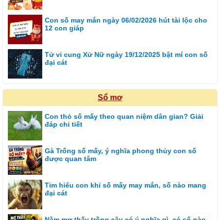
Con số may mắn ngày 06/02/2026 hút tài lộc cho
12 con giáp
Tử vi cung Xử Nữ ngày 19/12/2025 bật mí con số
đại cát
Sổ mơ
Con thỏ số mấy theo quan niệm dân gian? Giải
đáp chi tiết
Gà Trống số mấy, ý nghĩa phong thủy con số
được quan tâm
Tim hiểu con khỉ số mấy may mắn, số nào mang
đại cát
Nằm mơ thấy trồng cây có ý nghĩa gì, có số nào