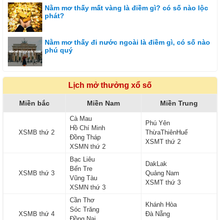
Nằm mơ thấy mất vàng là điềm gì? có số nào lộc
phát?
Nằm mơ thấy đi nước ngoài là điềm gì, có số nào
phú quý
Lịch mở thưởng xổ số
Miền bắc
Miền Nam
Miền Trung
Cà Mau
Phú Yên
Hồ Chí Minh
XSMB thứ 2
ThừaThiênHuế
Đồng Tháp
XSMT thứ 2
XSMN thứ 2
Bạc Liêu
DakLak
Bến Tre
XSMB thứ 3
Quảng Nam
Vũng Tàu
XSMT thứ 3
XSMN thứ 3
Cần Thơ
Khánh Hòa
Sóc Trăng
XSMB thứ 4
Đà Nẵng
Đồng Nai