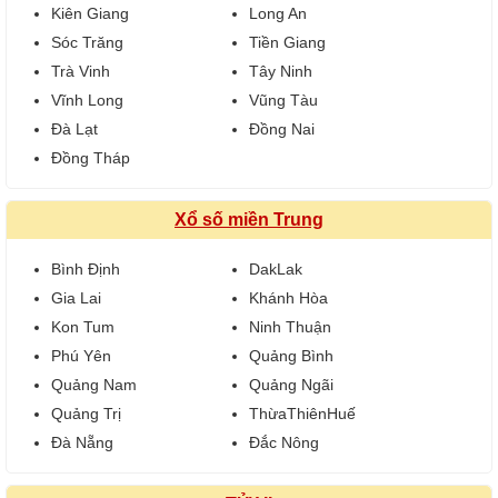
Kiên Giang
Long An
Sóc Trăng
Tiền Giang
Trà Vinh
Tây Ninh
Vĩnh Long
Vũng Tàu
Đà Lạt
Đồng Nai
Đồng Tháp
Xổ số miền Trung
Bình Định
DakLak
Gia Lai
Khánh Hòa
Kon Tum
Ninh Thuận
Phú Yên
Quảng Bình
Quảng Nam
Quảng Ngãi
Quảng Trị
ThừaThiênHuế
Đà Nẵng
Đắc Nông