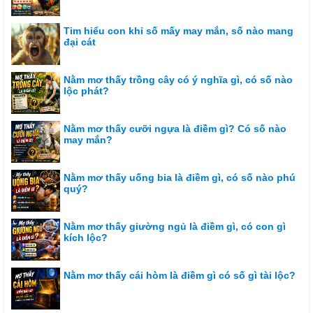
Tim hiểu con khỉ số mấy may mắn, số nào mang
đại cát
Nằm mơ thấy trồng cây có ý nghĩa gì, có số nào
lộc phát?
Nằm mơ thấy cưỡi ngựa là điềm gì? Có số nào
may mắn?
Nằm mơ thấy uống bia là điềm gì, có số nào phú
quý?
Nằm mơ thấy giường ngủ là điềm gì, có con gì
kích lộc?
Nằm mơ thấy cái hòm là điềm gì có số gì tài lộc?