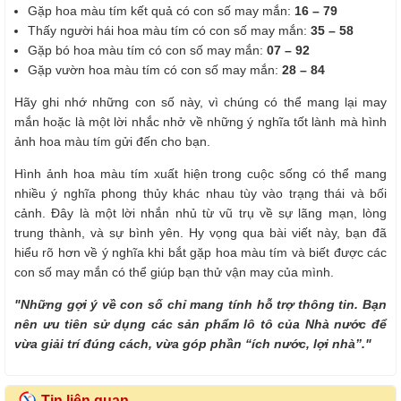
Gặp hoa màu tím kết quả có con số may mắn:
16 – 79
Thấy người hái hoa màu tím có con số may mắn:
35 – 58
Gặp bó hoa màu tím có con số may mắn:
07 – 92
Gặp vườn hoa màu tím có con số may mắn:
28 – 84
Hãy ghi nhớ những con số này, vì chúng có thể mang lại may
mắn hoặc là một lời nhắc nhở về những ý nghĩa tốt lành mà hình
ảnh hoa màu tím gửi đến cho bạn.
Hình ảnh hoa màu tím xuất hiện trong cuộc sống có thể mang
nhiều ý nghĩa phong thủy khác nhau tùy vào trạng thái và bối
cảnh. Đây là một lời nhắn nhủ từ vũ trụ về sự lãng mạn, lòng
trung thành, và sự bình yên. Hy vọng qua bài viết này, bạn đã
hiểu rõ hơn về ý nghĩa khi bắt gặp hoa màu tím và biết được các
con số may mắn có thể giúp bạn thử vận may của mình.
"Những gợi ý về con số chỉ mang tính hỗ trợ thông tin. Bạn
nên ưu tiên sử dụng các sản phẩm lô tô của Nhà nước để
vừa giải trí đúng cách, vừa góp phần “ích nước, lợi nhà”."
Tin liên quan