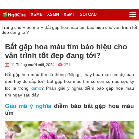
XSMB
XSMN
XSMT
SOI CẦU
Trang chủ
»
Sổ mơ
»
Bắt gặp hoa màu tím báo hiệu cho vận trình tốt
đẹp đang tới?
Bắt gặp hoa màu tím báo hiệu cho
vận trình tốt đẹp đang tới?
11 Tháng mười một, 2024
-
271
Bắt gặp hoa màu tím có thông điệp gì, thấy hoa màu tím dự báo
đen hay đỏ sắp tới? Bắt gặp hoa màu tím có con số nào cực kỳ
lộc lá trong
xsmb
? Phân giải ý nghĩa điềm báo gặp hoa màu
tím ngay sau đây.
Giải mã ý nghĩa
điềm báo bắt gặp hoa màu
tím