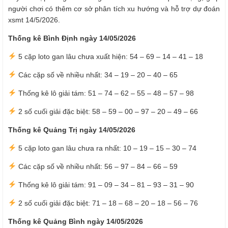
người chơi có thêm cơ sở phân tích xu hướng và hỗ trợ dự đoán
xsmt 14/5/2026.
Thống kê Bình Định ngày 14/05/2026
5 cặp loto gan lâu chưa xuất hiện: 54 – 69 – 14 – 41 – 18
Các cặp số về nhiều nhất: 34 – 19 – 20 – 40 – 65
Thống kê lô giải tám: 51 – 74 – 62 – 55 – 48 – 57 – 98
2 số cuối giải đặc biệt: 58 – 59 – 00 – 97 – 20 – 49 – 66
Thống kê Quảng Trị ngày 14/05/2026
5 cặp loto gan lâu chưa ra nhất: 10 – 19 – 15 – 30 – 74
Các cặp số về nhiều nhất: 56 – 97 – 84 – 66 – 59
Thống kê lô giải tám: 91 – 09 – 34 – 81 – 93 – 31 – 90
2 số cuối giải đặc biệt: 71 – 18 – 68 – 20 – 18 – 56 – 76
Thống kê Quảng Bình ngày 14/05/2026