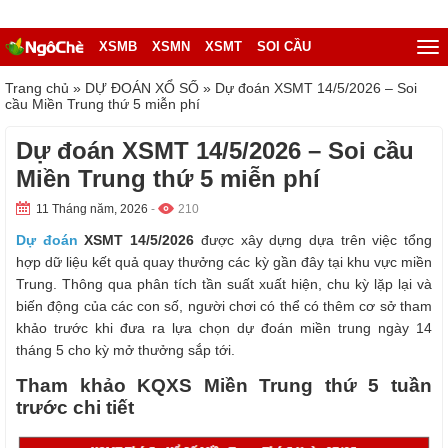
XSMB
XSMN
XSMT
SOI CẦU
Trang chủ
»
DỰ ĐOÁN XỔ SỐ
»
Dự đoán XSMT 14/5/2026 – Soi
cầu Miền Trung thứ 5 miễn phí
Dự đoán XSMT 14/5/2026 – Soi cầu
Miền Trung thứ 5 miễn phí
11 Tháng năm, 2026
-
210
Dự đoán
XSMT 14/5/2026
được xây dựng dựa trên việc tổng
hợp dữ liệu kết quả quay thưởng các kỳ gần đây tại khu vực miền
Trung. Thông qua phân tích tần suất xuất hiện, chu kỳ lặp lại và
biến động của các con số, người chơi có thể có thêm cơ sở tham
khảo trước khi đưa ra lựa chọn dự đoán miền trung ngày 14
tháng 5 cho kỳ mở thưởng sắp tới.
Tham khảo KQXS Miền Trung thứ 5 tuần
trước chi tiết