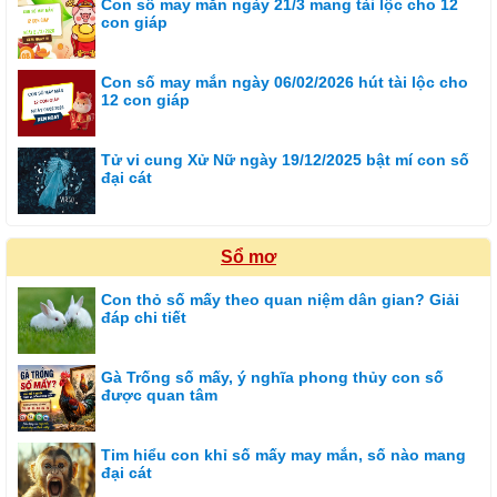
Con số may mắn ngày 21/3 mang tài lộc cho 12
con giáp
Con số may mắn ngày 06/02/2026 hút tài lộc cho
12 con giáp
Tử vi cung Xử Nữ ngày 19/12/2025 bật mí con số
đại cát
Sổ mơ
Con thỏ số mấy theo quan niệm dân gian? Giải
đáp chi tiết
Gà Trống số mấy, ý nghĩa phong thủy con số
được quan tâm
Tim hiểu con khỉ số mấy may mắn, số nào mang
đại cát