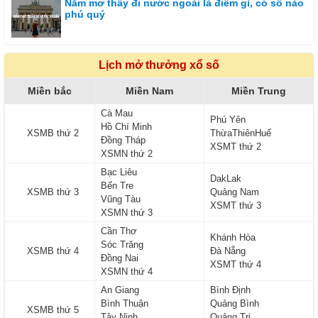
Nằm mơ thấy đi nước ngoài là điềm gì, có số nào
phú quý
Lịch mở thưởng xổ số
Miền bắc
Miền Nam
Miền Trung
Cà Mau
Phú Yên
Hồ Chí Minh
XSMB thứ 2
ThừaThiênHuế
Đồng Tháp
XSMT thứ 2
XSMN thứ 2
Bạc Liêu
DakLak
Bến Tre
XSMB thứ 3
Quảng Nam
Vũng Tàu
XSMT thứ 3
XSMN thứ 3
Cần Thơ
Khánh Hòa
Sóc Trăng
XSMB thứ 4
Đà Nẵng
Đồng Nai
XSMT thứ 4
XSMN thứ 4
An Giang
Bình Định
Bình Thuận
Quảng Bình
XSMB thứ 5
Tây Ninh
Quảng Trị