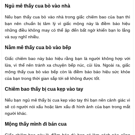
Ngủ mê thấy cua bò vào nhà
Nếu bạn thấy cua bò vào nhà trong giấc chiêm bao của bạn thì
bạn nên chuẩn bị tâm lý vì giấc mộng này là điềm báo hiệu
những điều không may có thể ập đến bất ngờ khiến bạn lo lắng
và suy nghĩ nhiều.
Nằm mê thấy cua bò vào bếp
Giấc chiêm bao này báo hiệu rằng bạn là người không hợp với
lửa, vì thế nên tránh xa chuyện bếp núc, củi lửa. Ngoài ra, giấc
mộng thấy cua bò vào bếp còn là điềm báo báo hiệu sức khỏe
của bạn trong thời gian sắp tới sẽ không được tốt.
Chiêm bao thấy bị cua kẹp vào tay
Nếu bạn ngủ mê thấy bị cua kẹp vào tay thì bạn nên cảnh giác vì
sẽ có người nói xấu hoặc làm xấu đi hình ảnh của bạn trong mắt
người khác.
Mộng thấy mình đi bán cua