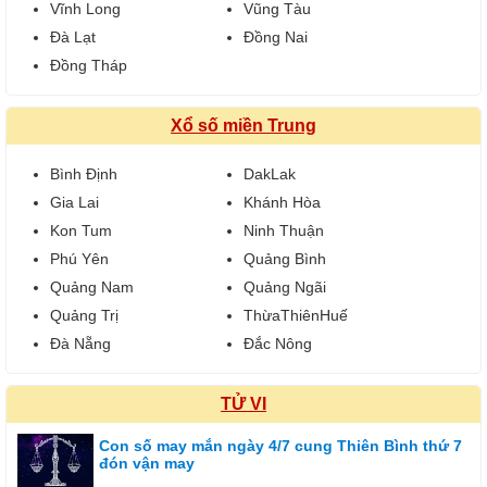
Vĩnh Long
Vũng Tàu
Đà Lạt
Đồng Nai
Đồng Tháp
Xổ số miền Trung
Bình Định
DakLak
Gia Lai
Khánh Hòa
Kon Tum
Ninh Thuận
Phú Yên
Quảng Bình
Quảng Nam
Quảng Ngãi
Quảng Trị
ThừaThiênHuế
Đà Nẵng
Đắc Nông
TỬ VI
Con số may mắn ngày 4/7 cung Thiên Bình thứ 7
đón vận may