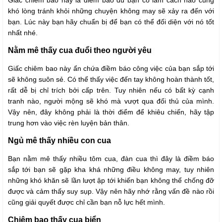
Giấc chiêm bao này là điềm báo dù bạn có làm cách nào cũng
khó lòng tránh khỏi những chuyện không may sẽ xảy ra đến với
bạn. Lúc này bạn hãy chuẩn bị để bạn có thể đối diện với nó tốt
nhất nhé.
Nằm mê thấy cua đuổi theo người yêu
Giấc chiêm bao này ẩn chứa điềm báo công việc của bạn sắp tới
sẽ không suôn sẻ. Có thể thấy việc đến tay không hoàn thành tốt,
rất dễ bị chỉ trích bởi cấp trên. Tuy nhiên nếu có bất kỳ cạnh
tranh nào, người mộng sẽ khó mà vượt qua đối thủ của mình.
Vậy nên, đây không phải là thời điểm để khiêu chiến, hãy tập
trung hơn vào việc rèn luyện bản thân.
Ngủ mê thấy nhiều con cua
Bạn nằm mê thấy nhiều tôm cua, đàn cua thì đây là điềm báo
sắp tới bạn sẽ gặp kha khá những điều không may, tuy nhiên
những khó khăn sẽ lần lượt ập tới khiến bạn không thể chống đỡ
được và cảm thấy suy sụp. Vậy nên hãy nhớ rằng vấn đề nào rồi
cũng giải quyết được chỉ cần bạn nỗ lực hết mình.
Chiêm bao thấy cua biển