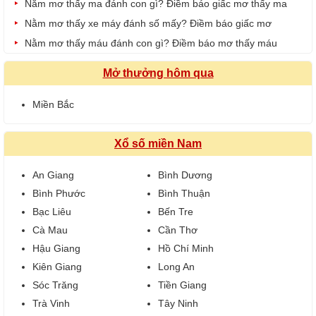
Nằm mơ thấy ma đánh con gì? Điềm báo giấc mơ thấy ma
Nằm mơ thấy xe máy đánh số mấy? Điềm báo giấc mơ
Nằm mơ thấy máu đánh con gì? Điềm báo mơ thấy máu
Mở thưởng hôm qua
Miền Bắc
Xổ số miền Nam
An Giang
Bình Dương
Bình Phước
Bình Thuận
Bạc Liêu
Bến Tre
Cà Mau
Cần Thơ
Hậu Giang
Hồ Chí Minh
Kiên Giang
Long An
Sóc Trăng
Tiền Giang
Trà Vinh
Tây Ninh