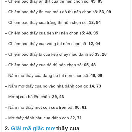
– Chiêm bao thấy ăn thịt cua thì nên chọn số:
45, 89
– Chiêm bao thấy ăn cua màu đỏ thì nên chọn số:
53, 09
– Chiêm bao thấy cua trắng thì nên chọn số:
12, 84
– Chiêm bao thấy cua đen thì nên chọn số:
48, 95
– Chiêm bao thấy cua vàng thì nên chọn số:
12, 04
– Chiêm bao thấy bị cua kẹp chảy máu đánh số
33, 26
– Chiêm bao thấy cua đỏ thì nên chọn số:
65, 48
– Nằm mơ thấy cua đang bò thì nên chọn số:
48, 06
– Nằm mơ thấy cua bò vào nhà đánh con gì:
14, 73
– Mơ bị cua bò lên chân:
39, 46
– Nằm mơ thấy một con cua trên bờ:
00, 61
– Mơ thấy đánh bầu cua đánh con
22, 71
2.
Giải mã giấc mơ
thấy cua