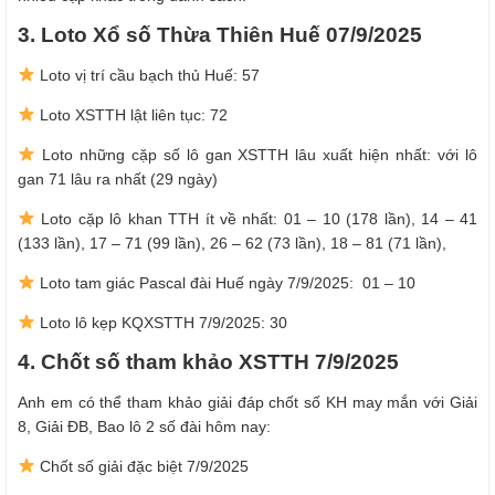
3. Loto Xổ số Thừa Thiên Huế 07/9/2025
Loto vị trí cầu bạch thủ Huế: 57
Loto XSTTH lật liên tục: 72
Loto những cặp số lô gan XSTTH lâu xuất hiện nhất: với lô
gan 71 lâu ra nhất (29 ngày)
Loto cặp lô khan TTH ít về nhất: 01 – 10 (178 lần), 14 – 41
(133 lần), 17 – 71 (99 lần), 26 – 62 (73 lần), 18 – 81 (71 lần),
Loto tam giác Pascal đài Huế ngày 7/9/2025: 01 – 10
Loto lô kẹp KQXSTTH 7/9/2025: 30
4. Chốt số tham khảo XSTTH 7/9/2025
Anh em có thể tham khảo giải đáp chốt số KH may mắn với Giải
8, Giải ĐB, Bao lô 2 số đài hôm nay:
Chốt số giải đặc biệt 7/9/2025