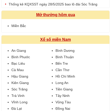
Thống kê KQXSST ngày 28/5/2025 bao lô đài Sóc Trăng
Mở thưởng hôm qua
Miền Bắc
Xổ số miền Nam
An Giang
Bình Dương
Bình Phước
Bình Thuận
Bạc Liêu
Bến Tre
Cà Mau
Cần Thơ
Hậu Giang
Hồ Chí Minh
Kiên Giang
Long An
Sóc Trăng
Tiền Giang
Trà Vinh
Tây Ninh
Vĩnh Long
Vũng Tàu
Đà Lạt
Đồng Nai