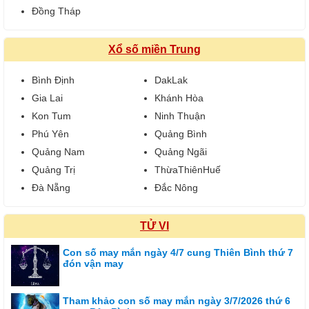
Đồng Tháp
Xổ số miền Trung
Bình Định
DakLak
Gia Lai
Khánh Hòa
Kon Tum
Ninh Thuận
Phú Yên
Quảng Bình
Quảng Nam
Quảng Ngãi
Quảng Trị
ThừaThiênHuế
Đà Nẵng
Đắc Nông
TỬ VI
Con số may mắn ngày 4/7 cung Thiên Bình thứ 7
đón vận may
Tham khảo con số may mắn ngày 3/7/2026 thứ 6