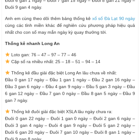
Đuôi 6 gan 1 ngày – Đuôi 7 gan 15 ngày – Đuôi 8 gan 21 ngày –
Đuôi 9 gan 4 ngày.
Anh em cùng theo dõi thêm bảng thống kê
xổ số Đà Lạt 90 ngày
cùng các tỉnh miền khác để nghiên cứu phương pháp hiệu quả
nhất cho con số may mắn ngày kỳ quay thưởng tới.
Thống kê nhanh Long An
Loto gan: 76 – 47 – 97 – 77 – 46
Cặp số ra nhiều nhất: 25 – 18 – 51 – 94 – 14
Thống kê đầu giải đặc biệt Long An lâu chưa về nhất:
Đầu 0 gan 17 ngày – Đầu 1 gan 1 ngày – Đầu 2 gan 16 ngày –
Đầu 3 gan 6 ngày – Đầu 4 gan 9 ngày – Đầu 5 gan 3 ngày – Đầu
6 gan 12 ngày – Đầu 7 gan 0 ngày – Đầu 8 gan 5 ngày – Đầu 9
gan 7 ngày.
Thống kê đuôi giải đặc biệt XSLA lâu ngày chưa ra:
Đuôi 0 gan 22 ngày – Đuôi 1 gan 0 ngày – Đuôi 2 gan 6 ngày –
Đuôi 3 gan 4 ngày – Đuôi 4 gan 9 ngày – Đuôi 5 gan 2 ngày –
Đuôi 6 gan 20 ngày – Đuôi 7 gan 10 ngày – Đuôi 8 gan 1 ngày –
Đuôi 9 gan 8 ngày.