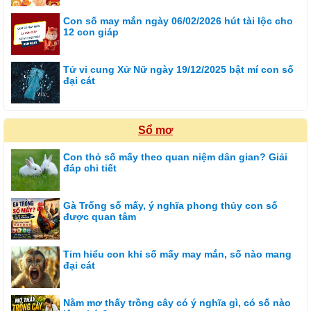
Con số may mắn ngày 06/02/2026 hút tài lộc cho
12 con giáp
Tử vi cung Xử Nữ ngày 19/12/2025 bật mí con số
đại cát
Sổ mơ
Con thỏ số mấy theo quan niệm dân gian? Giải
đáp chi tiết
Gà Trống số mấy, ý nghĩa phong thủy con số
được quan tâm
Tim hiểu con khỉ số mấy may mắn, số nào mang
đại cát
Nằm mơ thấy trồng cây có ý nghĩa gì, có số nào