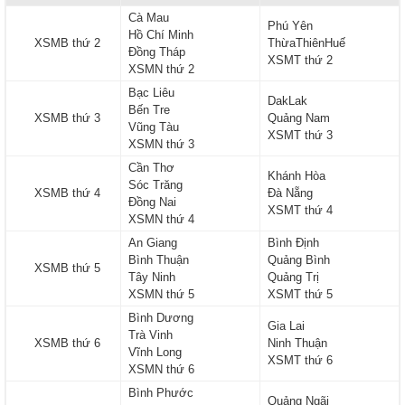
Cà Mau
Phú Yên
Hồ Chí Minh
XSMB thứ 2
ThừaThiênHuế
Đồng Tháp
XSMT thứ 2
XSMN thứ 2
Bạc Liêu
DakLak
Bến Tre
XSMB thứ 3
Quảng Nam
Vũng Tàu
XSMT thứ 3
XSMN thứ 3
Cần Thơ
Khánh Hòa
Sóc Trăng
XSMB thứ 4
Đà Nẵng
Đồng Nai
XSMT thứ 4
XSMN thứ 4
An Giang
Bình Định
Bình Thuận
Quảng Bình
XSMB thứ 5
Tây Ninh
Quảng Trị
XSMN thứ 5
XSMT thứ 5
Bình Dương
Gia Lai
Trà Vinh
XSMB thứ 6
Ninh Thuận
Vĩnh Long
XSMT thứ 6
XSMN thứ 6
Bình Phước
Quảng Ngãi