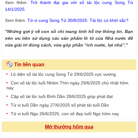
Xem thêm:
Trở thành đại gia với số tài lộc cung Song Tử
14/1/2025
Xem thêm:
Tử vi cung Song Tử 30/8/2025: Tài lộc có khởi sắc?
"Những gợi ý về con số chỉ mang tính hỗ trợ thông tin. Bạn
nên ưu tiên sử dụng các sản phẩm lô tô của Nhà nước để
vừa giải trí đúng cách, vừa góp phần “ích nước, lợi nhà”."
Tin liên quan
Lộ diện số tài lộc cung Song Tử 29/6/2025 cực vượng
Con số tài lộc tuổi Nhâm Thìn ngày 29/6/2025 chủ nhật hôm
nay
Cặp số tài lộc tuổi Bính Dần 28/6/2025 giúp phát đạt
Tử vi tuổi Dần ngày 27/6/2025 số phát tài tuổi Dần
Tử vi tuổi Ngọ 26/6/2025, con số đẹp tuổi Ngọ hôm nay
Mở thưởng hôm qua