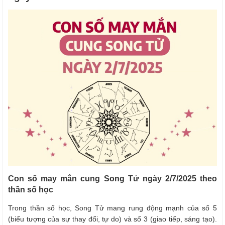
Con số may mắn cung Song Tử ngày 2/7/2025 theo
thần số học
Trong thần số học, Song Tử mang rung động mạnh của số 5
(biểu tượng của sự thay đổi, tự do) và số 3 (giao tiếp, sáng tạo).