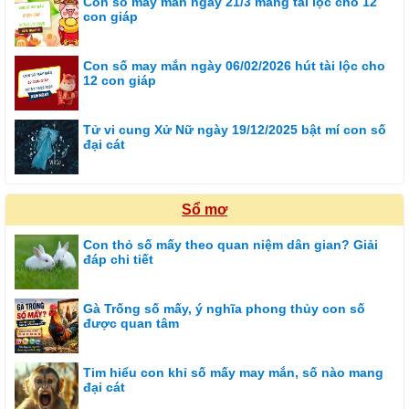
Con số may mắn ngày 21/3 mang tài lộc cho 12
con giáp
Con số may mắn ngày 06/02/2026 hút tài lộc cho
12 con giáp
Tử vi cung Xử Nữ ngày 19/12/2025 bật mí con số
đại cát
Sổ mơ
Con thỏ số mấy theo quan niệm dân gian? Giải
đáp chi tiết
Gà Trống số mấy, ý nghĩa phong thủy con số
được quan tâm
Tim hiểu con khỉ số mấy may mắn, số nào mang
đại cát