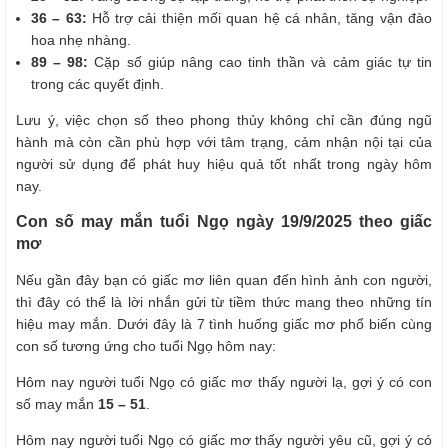
36 – 63:
Hỗ trợ cải thiện mối quan hệ cá nhân, tăng vận đào
hoa nhẹ nhàng.
89 – 98:
Cặp số giúp nâng cao tinh thần và cảm giác tự tin
trong các quyết định.
Lưu ý, việc chọn số theo phong thủy không chỉ cần đúng ngũ
hành mà còn cần phù hợp với tâm trạng, cảm nhận nội tại của
người sử dụng để phát huy hiệu quả tốt nhất trong ngày hôm
nay.
Con số may mắn tuổi Ngọ ngày 19/9/2025 theo giấc
mơ
Nếu gần đây bạn có giấc mơ liên quan đến hình ảnh con người,
thì đây có thể là lời nhắn gửi từ tiềm thức mang theo những tín
hiệu may mắn. Dưới đây là 7 tình huống giấc mơ phổ biến cùng
con số tương ứng cho tuổi Ngọ hôm nay:
Hôm nay người tuổi Ngọ có giấc mơ thấy người lạ, gợi ý có con
số may mắn
15 – 51
.
Hôm nay người tuổi Ngọ có giấc mơ thấy người yêu cũ, gợi ý có