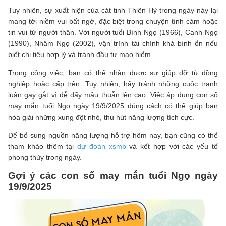
Tuy nhiên, sự xuất hiện của cát tinh Thiên Hỷ trong ngày này lại
mang tới niềm vui bất ngờ, đặc biệt trong chuyện tình cảm hoặc
tin vui từ người thân. Với người tuổi Bính Ngọ (1966), Canh Ngọ
(1990), Nhâm Ngọ (2002), vận trình tài chính khá bình ổn nếu
biết chi tiêu hợp lý và tránh đầu tư mạo hiểm.
Trong công việc, bạn có thể nhận được sự giúp đỡ từ đồng
nghiệp hoặc cấp trên. Tuy nhiên, hãy tránh những cuộc tranh
luận gay gắt vì dễ đẩy mâu thuẫn lên cao. Việc áp dụng con số
may mắn tuổi Ngọ ngày 19/9/2025 đúng cách có thể giúp bạn
hóa giải những xung đột nhỏ, thu hút năng lượng tích cực.
Để bổ sung nguồn năng lượng hỗ trợ hôm nay, bạn cũng có thể
tham khảo thêm tại
dự đoán xsmb
và kết hợp với các yếu tố
phong thủy trong ngày.
Gợi ý các con số may mắn tuổi Ngọ ngày
19/9/2025