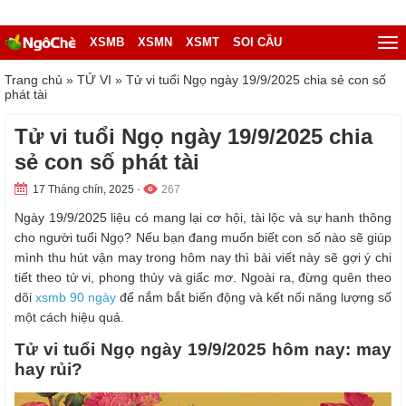
XSMB
XSMN
XSMT
SOI CẦU
Trang chủ
»
TỬ VI
»
Tử vi tuổi Ngọ ngày 19/9/2025 chia sẻ con số
phát tài
Tử vi tuổi Ngọ ngày 19/9/2025 chia
sẻ con số phát tài
17 Tháng chín, 2025
-
267
Ngày 19/9/2025 liệu có mang lại cơ hội, tài lộc và sự hanh thông
cho người tuổi Ngọ? Nếu bạn đang muốn biết con số nào sẽ giúp
mình thu hút vận may trong hôm nay thì bài viết này sẽ gợi ý chi
tiết theo tử vi, phong thủy và giấc mơ. Ngoài ra, đừng quên theo
dõi
xsmb 90 ngày
để nắm bắt biến động và kết nối năng lượng số
một cách hiệu quả.
Tử vi tuổi Ngọ ngày 19/9/2025 hôm nay: may
hay rủi?