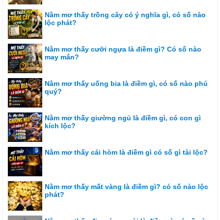
Nằm mơ thấy trồng cây có ý nghĩa gì, có số nào
lộc phát?
Nằm mơ thấy cưỡi ngựa là điềm gì? Có số nào
may mắn?
Nằm mơ thấy uống bia là điềm gì, có số nào phú
quý?
Nằm mơ thấy giường ngủ là điềm gì, có con gì
kích lộc?
Nằm mơ thấy cái hòm là điềm gì có số gì tài lộc?
Nằm mơ thấy mất vàng là điềm gì? có số nào lộc
phát?