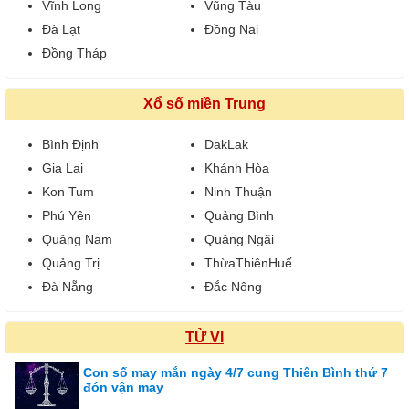
Vĩnh Long
Vũng Tàu
Đà Lạt
Đồng Nai
Đồng Tháp
Xổ số miền Trung
Bình Định
DakLak
Gia Lai
Khánh Hòa
Kon Tum
Ninh Thuận
Phú Yên
Quảng Bình
Quảng Nam
Quảng Ngãi
Quảng Trị
ThừaThiênHuế
Đà Nẵng
Đắc Nông
TỬ VI
Con số may mắn ngày 4/7 cung Thiên Bình thứ 7
đón vận may