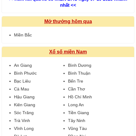
nhất <<
Mở thưởng hôm qua
Miền Bắc
Xổ số miền Nam
An Giang
Bình Dương
Bình Phước
Bình Thuận
Bạc Liêu
Bến Tre
Cà Mau
Cần Thơ
Hậu Giang
Hồ Chí Minh
Kiên Giang
Long An
Sóc Trăng
Tiền Giang
Trà Vinh
Tây Ninh
Vĩnh Long
Vũng Tàu