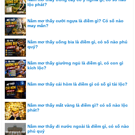
lộc phát?
Nằm mơ thấy cưỡi ngựa là điềm gì? Có số nào
may mắn?
Nằm mơ thấy uống bia là điềm gì, có số nào phú
quý?
Nằm mơ thấy giường ngủ là điềm gì, có con gì
kích lộc?
Nằm mơ thấy cái hòm là điềm gì có số gì tài lộc?
Nằm mơ thấy mất vàng là điềm gì? có số nào lộc
phát?
Nằm mơ thấy đi nước ngoài là điềm gì, có số nào
phú quý