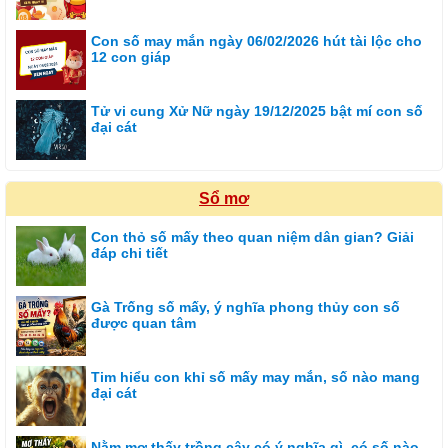
Con số may mắn ngày 06/02/2026 hút tài lộc cho
12 con giáp
Tử vi cung Xử Nữ ngày 19/12/2025 bật mí con số
đại cát
Sổ mơ
Con thỏ số mấy theo quan niệm dân gian? Giải
đáp chi tiết
Gà Trống số mấy, ý nghĩa phong thủy con số
được quan tâm
Tim hiểu con khỉ số mấy may mắn, số nào mang
đại cát
Nằm mơ thấy trồng cây có ý nghĩa gì, có số nào