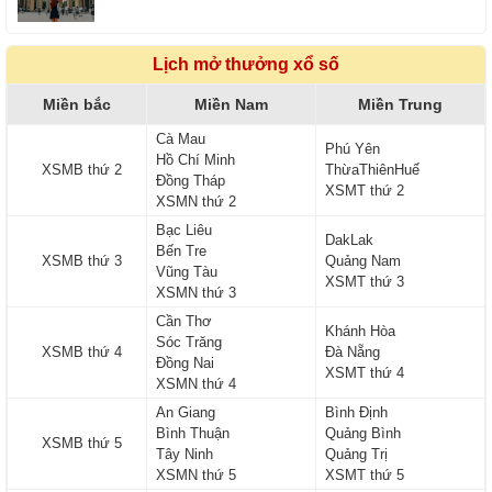
Lịch mở thưởng xổ số
Miền bắc
Miền Nam
Miền Trung
Cà Mau
Phú Yên
Hồ Chí Minh
XSMB thứ 2
ThừaThiênHuế
Đồng Tháp
XSMT thứ 2
XSMN thứ 2
Bạc Liêu
DakLak
Bến Tre
XSMB thứ 3
Quảng Nam
Vũng Tàu
XSMT thứ 3
XSMN thứ 3
Cần Thơ
Khánh Hòa
Sóc Trăng
XSMB thứ 4
Đà Nẵng
Đồng Nai
XSMT thứ 4
XSMN thứ 4
An Giang
Bình Định
Bình Thuận
Quảng Bình
XSMB thứ 5
Tây Ninh
Quảng Trị
XSMN thứ 5
XSMT thứ 5