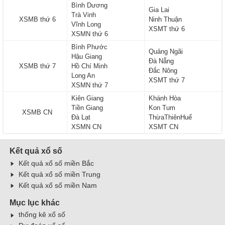
Bình Dương
Gia Lai
Trà Vinh
XSMB thứ 6
Ninh Thuận
Vĩnh Long
XSMT thứ 6
XSMN thứ 6
Bình Phước
Quảng Ngãi
Hậu Giang
Đà Nẵng
XSMB thứ 7
Hồ Chí Minh
Đắc Nông
Long An
XSMT thứ 7
XSMN thứ 7
Kiên Giang
Khánh Hòa
Tiền Giang
Kon Tum
XSMB CN
Đà Lạt
ThừaThiênHuế
XSMN CN
XSMT CN
Kết quả xổ số
Kết quả xổ số miền Bắc
Kết quả xổ số miền Trung
Kết quả xổ số miền Nam
Mục lục khác
thống kê xổ số