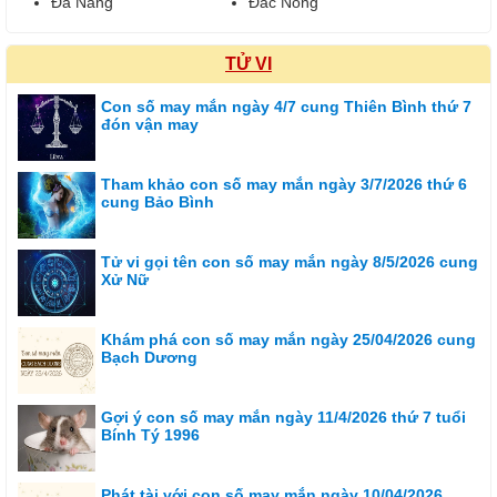
Đà Nẵng
Đắc Nông
TỬ VI
Con số may mắn ngày 4/7 cung Thiên Bình thứ 7
đón vận may
Tham khảo con số may mắn ngày 3/7/2026 thứ 6
cung Bảo Bình
Tử vi gọi tên con số may mắn ngày 8/5/2026 cung
Xử Nữ
Khám phá con số may mắn ngày 25/04/2026 cung
Bạch Dương
Gợi ý con số may mắn ngày 11/4/2026 thứ 7 tuổi
Bính Tý 1996
Phát tài với con số may mắn ngày 10/04/2026