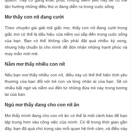
quanh. Hãy cố gắng khắc phục những điểm yếu này để có thể
tận hưởng những điều thú vị đang diễn ra trong cuộc sống.
Mơ thấy con nít đang cười
Theo chuyên gia giải mã giấc mơ, thấy con nít đang cười trong
giấc mơ có thể là dấu hiệu của niềm vui sắp đến trong cuộc sống
của bạn. Bạn có thể không cần phải đặt quá nhiều kỳ vọng,
nhưng hãy chuẩn bị cho mình để đón nhận những hạnh phúc và
may mắn mới mẻ.
Nằm mơ thấy nhiều con nít
Nếu bạn mơ thấy nhiều con nít, điều này có thể thể hiện tình yêu
thương của bạn đối với trẻ con và lòng nhân ái của bạn. Sẽ có
nhiều bất ngờ và niềm vui đến từ những đứa trẻ này trong tương
lai của bạn.
Ngủ mơ thấy đang cho con nít ăn
Mơ thấy mình đang cho con nít ăn có thể là một cảnh báo để bạn
tập trung hơn vào công việc của mình. Có lẽ trong thời gian gần
đây, bạn đã quá chú trọng vào mối quan hệ tình cảm, và điều này