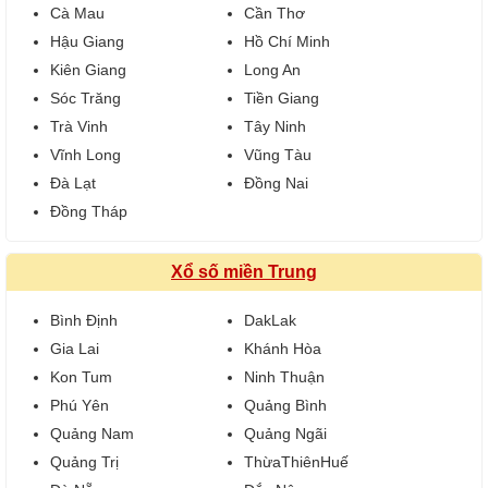
Cà Mau
Cần Thơ
Hậu Giang
Hồ Chí Minh
Kiên Giang
Long An
Sóc Trăng
Tiền Giang
Trà Vinh
Tây Ninh
Vĩnh Long
Vũng Tàu
Đà Lạt
Đồng Nai
Đồng Tháp
Xổ số miền Trung
Bình Định
DakLak
Gia Lai
Khánh Hòa
Kon Tum
Ninh Thuận
Phú Yên
Quảng Bình
Quảng Nam
Quảng Ngãi
Quảng Trị
ThừaThiênHuế