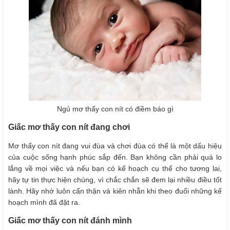
Ngủ mơ thấy con nít có điềm báo gì
Giấc mơ thấy con nít đang chơi
Mơ thấy con nít đang vui đùa và chơi đùa có thể là một dấu hiệu
của cuộc sống hạnh phúc sắp đến. Bạn không cần phải quá lo
lắng về mọi việc và nếu bạn có kế hoạch cụ thể cho tương lai,
hãy tự tin thực hiện chúng, vì chắc chắn sẽ đem lại nhiều điều tốt
lành. Hãy nhớ luôn cẩn thận và kiên nhẫn khi theo đuổi những kế
hoạch mình đã đặt ra.
Giấc mơ thấy con nít đánh mình