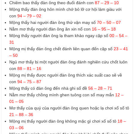
Chiêm bao thấy đàn ông theo đuổi đánh con
87 – 29 – 10
Mộng thấy đàn ông hôn mình chớ bỏ lỡ cơ hội làm giàu với
con
94 – 79 – 02
Mộng thấy hai người đàn ông thử vận may số
70 – 50 – 07
Nằm mơ thấy người đàn ông ăn xin nổ con
16 – 95 – 18
Mộng thấy người đàn ông lạ tham khảo ngay cặp số
00 – 54 –
31
Mộng mị thấy đàn ông chết đánh liên quan đến cặp số
23 – 41
– 50
Ngủ mơ thấy bị một người đàn ông đánh nghiên cứu chốt luôn
con
88 – 81 – 16
Mộng mị thấy được người đàn ông thích xác suất cao sẽ về
con
94 – 75 – 87
Mộng thấy có đàn ông đến nhà ghi số đề
56 – 28 – 71
Nằm mơ thấy chồng mình ghen tuông con số may mắn
12 –
01 – 05
Mơ thấy của quý của người đàn ông quen hoặc lạ chơi xổ số tô
21 – 88 – 36
Mộng mị thấy người đàn ông không mặc gì chơi xổ số tô
18 –
03 – 06