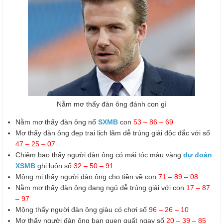
Nằm mơ thấy đàn ông đánh con gì
Nằm mơ thấy đàn ông nổ
SXMB
con
53 – 86 – 69
Mơ thấy đàn ông đẹp trai lịch lãm dễ trúng giải độc đắc với số
47 – 25 – 07
Chiêm bao thấy người đàn ông có mái tóc màu vàng
dự đoán
XSMB
ghi luôn số
32 – 50 – 91
Mộng mị thấy người đàn ông cho tiền về con
71 – 89 – 08
Nằm mơ thấy đàn ông đang ngủ dễ trúng giải với con
17 – 87
– 97
Mộng thấy người đàn ông giàu có chơi số
96 – 26 – 10
Mơ thấy người đàn ông bạn quen quất ngay số
20 – 39 – 85