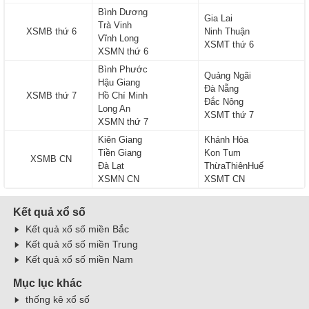
Bình Dương
Gia Lai
Trà Vinh
XSMB thứ 6
Ninh Thuận
Vĩnh Long
XSMT thứ 6
XSMN thứ 6
Bình Phước
Quảng Ngãi
Hậu Giang
Đà Nẵng
XSMB thứ 7
Hồ Chí Minh
Đắc Nông
Long An
XSMT thứ 7
XSMN thứ 7
Kiên Giang
Khánh Hòa
Tiền Giang
Kon Tum
XSMB CN
Đà Lạt
ThừaThiênHuế
XSMN CN
XSMT CN
Kết quả xổ số
Kết quả xổ số miền Bắc
Kết quả xổ số miền Trung
Kết quả xổ số miền Nam
Mục lục khác
thống kê xổ số