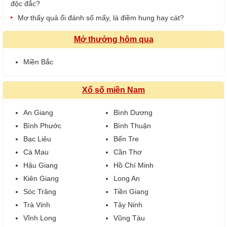
độc đắc?
Mơ thấy quả ổi đánh số mấy, là điềm hung hay cát?
Mở thưởng hôm qua
Miền Bắc
Xổ số miền Nam
An Giang
Bình Dương
Bình Phước
Bình Thuận
Bạc Liêu
Bến Tre
Cà Mau
Cần Thơ
Hậu Giang
Hồ Chí Minh
Kiên Giang
Long An
Sóc Trăng
Tiền Giang
Trà Vinh
Tây Ninh
Vĩnh Long
Vũng Tàu