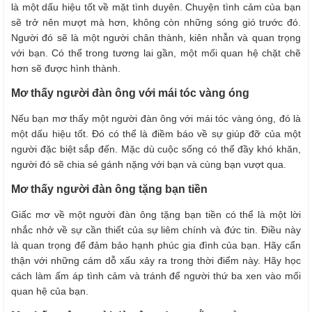
là một dấu hiệu tốt về mặt tình duyên. Chuyện tình cảm của bạn
sẽ trở nên mượt mà hơn, không còn những sóng gió trước đó.
Người đó sẽ là một người chân thành, kiên nhẫn và quan trọng
với bạn. Có thể trong tương lai gần, một mối quan hệ chặt chẽ
hơn sẽ được hình thành.
Mơ thấy người đàn ông với mái tóc vàng óng
Nếu bạn mơ thấy một người đàn ông với mái tóc vàng óng, đó là
một dấu hiệu tốt. Đó có thể là điềm báo về sự giúp đỡ của một
người đặc biệt sắp đến. Mặc dù cuộc sống có thể đầy khó khăn,
người đó sẽ chia sẻ gánh nặng với bạn và cùng bạn vượt qua.
Mơ thấy người đàn ông tặng bạn tiền
Giấc mơ về một người đàn ông tặng bạn tiền có thể là một lời
nhắc nhở về sự cần thiết của sự liêm chính và đức tin. Điều này
là quan trọng để đảm bảo hạnh phúc gia đình của bạn. Hãy cẩn
thận với những cám dỗ xấu xảy ra trong thời điểm này. Hãy học
cách làm ấm áp tình cảm và tránh để người thứ ba xen vào mối
quan hệ của bạn.