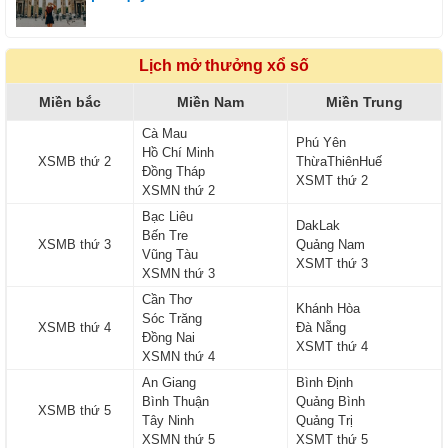
Lịch mở thưởng xổ số
Miền bắc
Miền Nam
Miền Trung
Cà Mau
Phú Yên
Hồ Chí Minh
XSMB thứ 2
ThừaThiênHuế
Đồng Tháp
XSMT thứ 2
XSMN thứ 2
Bạc Liêu
DakLak
Bến Tre
XSMB thứ 3
Quảng Nam
Vũng Tàu
XSMT thứ 3
XSMN thứ 3
Cần Thơ
Khánh Hòa
Sóc Trăng
XSMB thứ 4
Đà Nẵng
Đồng Nai
XSMT thứ 4
XSMN thứ 4
An Giang
Bình Định
Bình Thuận
Quảng Bình
XSMB thứ 5
Tây Ninh
Quảng Trị
XSMN thứ 5
XSMT thứ 5