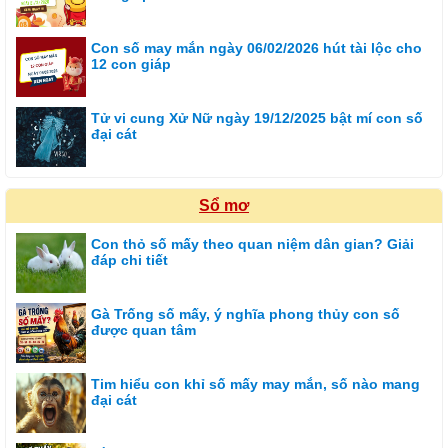
Con số may mắn ngày 06/02/2026 hút tài lộc cho
12 con giáp
Tử vi cung Xử Nữ ngày 19/12/2025 bật mí con số
đại cát
Sổ mơ
Con thỏ số mấy theo quan niệm dân gian? Giải
đáp chi tiết
Gà Trống số mấy, ý nghĩa phong thủy con số
được quan tâm
Tim hiểu con khỉ số mấy may mắn, số nào mang
đại cát