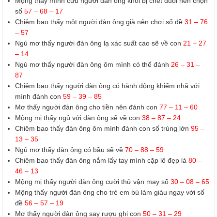
Mộng thấy mình cứu người đàn ông khỏi bị chết đuối nên chọn
số
57 – 68 – 17
Chiêm bao thấy một người đàn ông già nên chơi số đề
31 – 76
– 57
Ngủ mơ thấy người đàn ông lạ xác suất cao sẽ về con
21 – 27
– 14
Ngủ mơ thấy người đàn ông ôm mình có thể đánh
26 – 31 –
87
Chiêm bao thấy người đàn ông có hành động khiếm nhã với
mình đánh con
59 – 39 – 85
Mơ thấy người đàn ông cho tiền nên đánh con
77 – 11 – 60
Mộng mị thấy ngủ với đàn ông sẽ về con
38 – 87 – 24
Chiêm bao thấy đàn ông ôm mình đánh con số trúng lớn
95 –
13 – 35
Ngủ mơ thấy đàn ông có bầu sẽ về
70 – 88 – 59
Chiêm bao thấy đàn ông nắm lấy tay mình cặp lô đẹp là
80 –
46 – 13
Mộng mị thấy người đàn ông cười thử vận may số
30 – 08 – 65
Mộng thấy người đàn ông cho trẻ em bú làm giàu ngay với số
đề
56 – 57 – 19
Mơ thấy người đàn ông say rượu ghi con
50 – 31 – 29