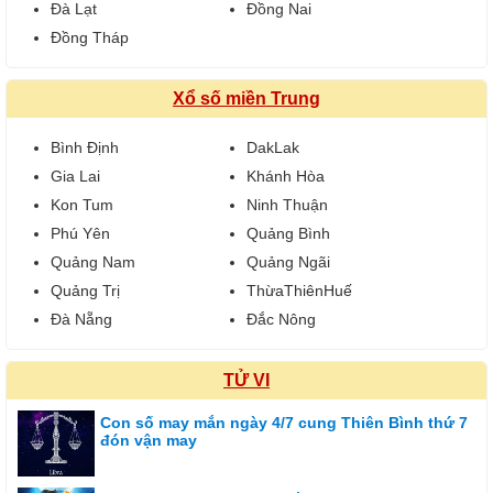
Đà Lạt
Đồng Nai
Đồng Tháp
Xổ số miền Trung
Bình Định
DakLak
Gia Lai
Khánh Hòa
Kon Tum
Ninh Thuận
Phú Yên
Quảng Bình
Quảng Nam
Quảng Ngãi
Quảng Trị
ThừaThiênHuế
Đà Nẵng
Đắc Nông
TỬ VI
Con số may mắn ngày 4/7 cung Thiên Bình thứ 7
đón vận may