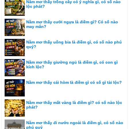
Nằm mơ thấy trồng cây có ý nghĩa gì, có số nào
lộc phát?
Nằm mơ thấy cưỡi ngựa là điềm gì? Có số nào
may mắn?
Nằm mơ thấy uống bia là điềm gì, có số nào phú
quý?
Nằm mơ thấy giường ngủ là điềm gì, có con gì
kích lộc?
Nằm mơ thấy cái hòm là điềm gì có số gì tài lộc?
Nằm mơ thấy mất vàng là điềm gì? có số nào lộc
phát?
Nằm mơ thấy đi nước ngoài là điềm gì, có số nào
phú quý