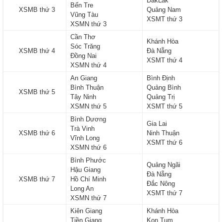
DakLak
Bến Tre
XSMB thứ 3
Quảng Nam
Vũng Tàu
XSMT thứ 3
XSMN thứ 3
Cần Thơ
Khánh Hòa
Sóc Trăng
XSMB thứ 4
Đà Nẵng
Đồng Nai
XSMT thứ 4
XSMN thứ 4
An Giang
Bình Định
Bình Thuận
Quảng Bình
XSMB thứ 5
Tây Ninh
Quảng Trị
XSMN thứ 5
XSMT thứ 5
Bình Dương
Gia Lai
Trà Vinh
XSMB thứ 6
Ninh Thuận
Vĩnh Long
XSMT thứ 6
XSMN thứ 6
Bình Phước
Quảng Ngãi
Hậu Giang
Đà Nẵng
XSMB thứ 7
Hồ Chí Minh
Đắc Nông
Long An
XSMT thứ 7
XSMN thứ 7
Kiên Giang
Khánh Hòa
Tiền Giang
Kon Tum