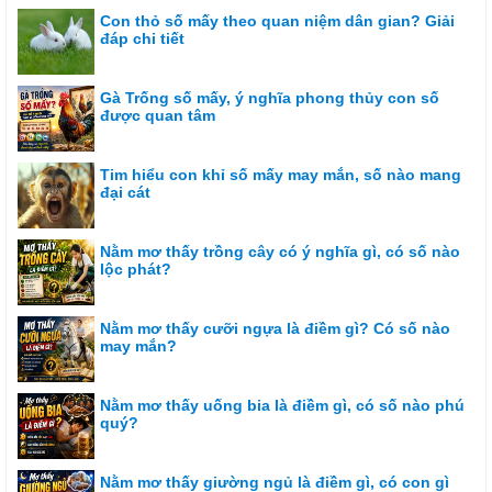
Con thỏ số mấy theo quan niệm dân gian? Giải
đáp chi tiết
Gà Trống số mấy, ý nghĩa phong thủy con số
được quan tâm
Tim hiểu con khỉ số mấy may mắn, số nào mang
đại cát
Nằm mơ thấy trồng cây có ý nghĩa gì, có số nào
lộc phát?
Nằm mơ thấy cưỡi ngựa là điềm gì? Có số nào
may mắn?
Nằm mơ thấy uống bia là điềm gì, có số nào phú
quý?
Nằm mơ thấy giường ngủ là điềm gì, có con gì