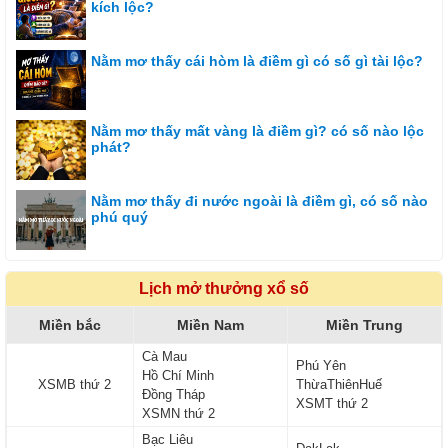
kích lộc?
Nằm mơ thấy cái hòm là điềm gì có số gì tài lộc?
Nằm mơ thấy mất vàng là điềm gì? có số nào lộc
phát?
Nằm mơ thấy đi nước ngoài là điềm gì, có số nào
phú quý
Lịch mở thưởng xổ số
Miền bắc
Miền Nam
Miền Trung
Cà Mau
Phú Yên
Hồ Chí Minh
XSMB thứ 2
ThừaThiênHuế
Đồng Tháp
XSMT thứ 2
XSMN thứ 2
Bạc Liêu