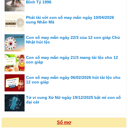
Bính Tý 1996
Phát tài với con số may mắn ngày 10/04/2026
cung Nhân Mã
Con số may mắn ngày 22/3 của 12 con giáp Chủ
Nhật hút lộc
Con số may mắn ngày 21/3 mang tài lộc cho 12
con giáp
Con số may mắn ngày 06/02/2026 hút tài lộc cho
12 con giáp
Tử vi cung Xử Nữ ngày 19/12/2025 bật mí con số
đại cát
Sổ mơ