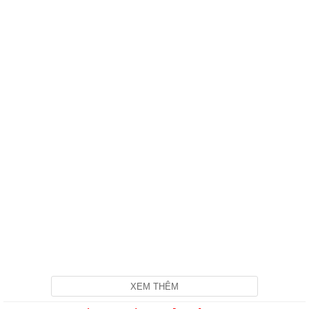
XEM THÊM