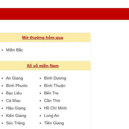
Mở thưởng hôm qua
Miền Bắc
Xổ số miền Nam
An Giang
Bình Dương
Bình Phước
Bình Thuận
Bạc Liêu
Bến Tre
Cà Mau
Cần Thơ
Hậu Giang
Hồ Chí Minh
Kiên Giang
Long An
Sóc Trăng
Tiền Giang