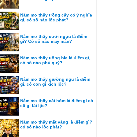
Nằm mơ thấy trồng cây có ý nghĩa
gì, có số nào lộc phát?
Nằm mơ thấy cưỡi ngựa là điềm
gì? Có số nào may mắn?
Nằm mơ thấy uống bia là điềm gì,
có số nào phú quý?
Nằm mơ thấy giường ngủ là điềm
gì, có con gì kích lộc?
Nằm mơ thấy cái hòm là điềm gì có
số gì tài lộc?
Nằm mơ thấy mất vàng là điềm gì?
có số nào lộc phát?