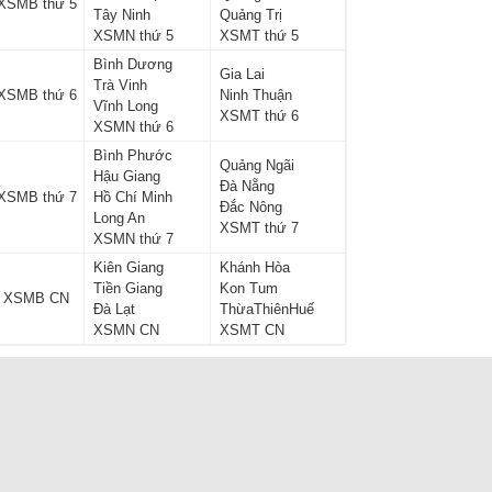
XSMB thứ 5
Tây Ninh
Quảng Trị
XSMN thứ 5
XSMT thứ 5
Bình Dương
Gia Lai
Trà Vinh
XSMB thứ 6
Ninh Thuận
Vĩnh Long
XSMT thứ 6
XSMN thứ 6
Bình Phước
Quảng Ngãi
Hậu Giang
Đà Nẵng
XSMB thứ 7
Hồ Chí Minh
Đắc Nông
Long An
XSMT thứ 7
XSMN thứ 7
Kiên Giang
Khánh Hòa
Tiền Giang
Kon Tum
XSMB CN
Đà Lạt
ThừaThiênHuế
XSMN CN
XSMT CN