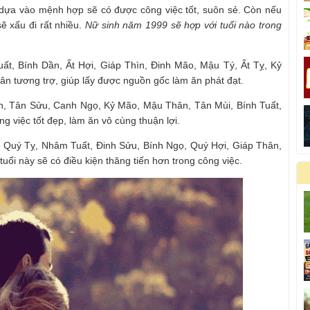
dựa vào mệnh hợp sẽ có được công việc tốt, suôn sẻ. Còn nếu
ẽ xấu đi rất nhiều.
Nữ sinh năm 1999 sẽ hợp với tuổi nào trong
uất, Bính Dần, Ất Hợi, Giáp Thìn, Đinh Mão, Mậu Tý, Ất Tỵ, Kỷ
n tương trợ, giúp lấy được nguồn gốc làm ăn phát đạt.
n, Tân Sửu, Canh Ngọ, Kỷ Mão, Mậu Thân, Tân Mùi, Bính Tuất,
g việc tốt đẹp, làm ăn vô cùng thuận lợi.
ý, Quý Tỵ, Nhâm Tuất, Đinh Sửu, Bính Ngọ, Quý Hợi, Giáp Thân,
ổi này sẽ có điều kiện thăng tiến hơn trong công việc.