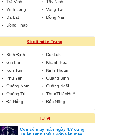
Trà Vinh
Tây Ninh
Vĩnh Long
Vũng Tàu
Đà Lạt
Đồng Nai
Đồng Tháp
Xổ số miền Trung
Bình Định
DakLak
Gia Lai
Khánh Hòa
Kon Tum
Ninh Thuận
Phú Yên
Quảng Bình
Quảng Nam
Quảng Ngãi
Quảng Trị
ThừaThiênHuế
Đà Nẵng
Đắc Nông
TỬ VI
Con số may mắn ngày 4/7 cung
Thiên Bình thứ 7 đón vận may