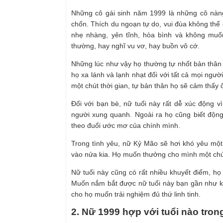
Những cô gái sinh năm 1999 là những cô nàng
chốn. Thích du ngoạn tự do, vui đùa không thể
nhẹ nhàng, yên tĩnh, hòa bình và không muốn
thường, hay nghĩ vu vơ, hay buồn vô cớ.
Những lúc như vậy họ thường tự nhốt bản thân 
họ xa lánh và lạnh nhạt đối với tất cả mọi ngư
một chút thời gian, tự bản thân họ sẽ cảm thấy ổ
Đối với bạn bè, nữ tuổi này rất dễ xúc động 
người xung quanh. Ngoài ra họ cũng biết độn
theo đuổi ước mơ của chính mình.
Trong tình yêu, nữ Kỷ Mão sẽ hơi khó yêu một 
vào nửa kia. Họ muốn thưởng cho mình một chút
Nữ tuổi này cũng có rất nhiều khuyết điểm, họ
Muốn nắm bắt được nữ tuổi này bạn gần như kh
cho họ muốn trải nghiệm đủ thứ linh tinh.
2. Nữ 1999 hợp với tuổi nào tron