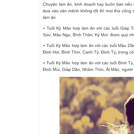
Chuyện làm ăn, kinh doanh hay buôn bán nếu 
dựa vào vận mệnh không tốt thì mọi thứ cũng s
làm ăn.
+ Tuổi Kỷ Mão hợp làm ăn với các tuổi Giáp T
Sửu, Mậu Ngọ, Bính Thân, Kỷ Mùi: được quý nhâ
+ Tuổi Kỷ Mão hợp làm ăn với các tuổi Mậu Dầ
Đinh Hợi, Bính Thìn, Canh Tý, Đinh Tỵ, trong côn
+ Tuổi Kỷ Mão hợp làm ăn với các tuổi Bính T
Đinh Mùi, Giáp Dần, Nhâm Thìn, Ất Mão, người tu