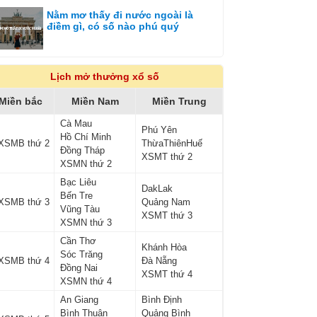
Nằm mơ thấy đi nước ngoài là
điềm gì, có số nào phú quý
Lịch mở thưởng xổ số
Miền bắc
Miền Nam
Miền Trung
Cà Mau
Phú Yên
Hồ Chí Minh
XSMB thứ 2
ThừaThiênHuế
Đồng Tháp
XSMT thứ 2
XSMN thứ 2
Bạc Liêu
DakLak
Bến Tre
XSMB thứ 3
Quảng Nam
Vũng Tàu
XSMT thứ 3
XSMN thứ 3
Cần Thơ
Khánh Hòa
Sóc Trăng
XSMB thứ 4
Đà Nẵng
Đồng Nai
XSMT thứ 4
XSMN thứ 4
An Giang
Bình Định
Bình Thuận
Quảng Bình