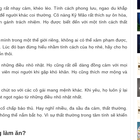
 rất nhạy cảm, khéo léo. Tính cách phong lưu, ngao du khắp
 để người khác coi thường. Cô nàng Kỷ Mão rất thích sự ôn hòa,
 gánh trách nhiệm. Họ được biết đến với một tính cách thất
mình trong một thế giới riêng, không ai có thể xâm phạm được,
ời. Lúc đó bạn đừng hiểu nhầm tính cách của họ nhé, hãy cho họ
n thôi.
vì những điều nhỏ nhặt. Họ cũng rất dễ dàng đồng cảm với mọi
g viên mọi người khi gặp khó khăn. Họ cũng thích mơ mộng và
chút so với các cô gái mang mệnh khác. Khi yêu, họ luôn ỷ lại
 ngọt ngào từ những điều nhỏ nhặt nhất.
 cố chấp bảo thủ. Hay nghĩ nhiều, đa sầu đa cảm, thất thường.
ông thể nắm bắt họ. Vì sự thất thường trong tâm tính sẽ khiến
g làm ăn?