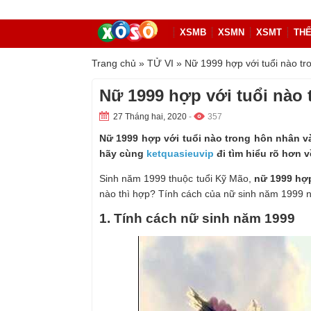
XSMB
XSMN
XSMT
THỂ
Trang chủ
»
TỬ VI
»
Nữ 1999 hợp với tuổi nào t
Nữ 1999 hợp với tuổi nào
27 Tháng hai, 2020
-
357
Nữ 1999 hợp với tuổi nào trong hôn nhân v
hãy cùng
ketquasieuvip
đi tìm hiểu rõ hơn v
Sinh năm 1999 thuộc tuổi Kỹ Mão,
nữ 1999 hợp
nào thì hợp? Tính cách của nữ sinh năm 1999 nh
1. Tính cách nữ sinh năm 1999