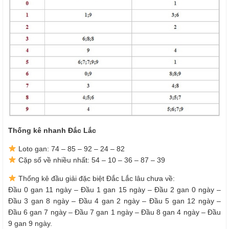
Thống kê nhanh Đắc Lắc
Loto gan: 74 – 85 – 92 – 24 – 82
Cặp số về nhiều nhất: 54 – 10 – 36 – 87 – 39
Thống kê đầu giải đặc biệt Đắc Lắc lâu chưa về:
Đầu 0 gan 11 ngày – Đầu 1 gan 15 ngày – Đầu 2 gan 0 ngày –
Đầu 3 gan 8 ngày – Đầu 4 gan 2 ngày – Đầu 5 gan 12 ngày –
Đầu 6 gan 7 ngày – Đầu 7 gan 1 ngày – Đầu 8 gan 4 ngày – Đầu
9 gan 9 ngày.