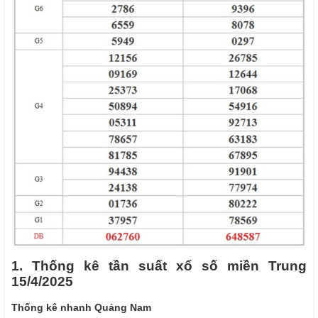
1. Thống kê tần suất xổ số miền Trung
15/4/2025
Thống kê nhanh Quảng Nam