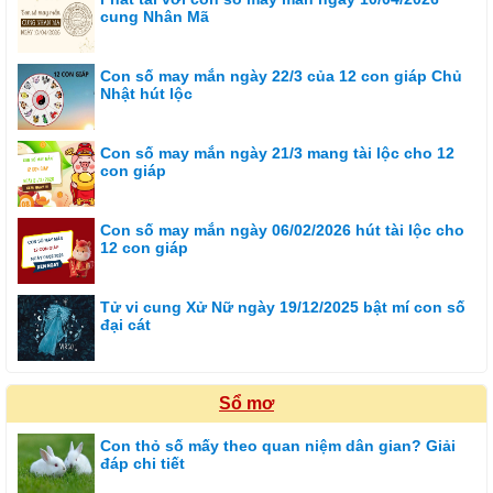
cung Nhân Mã
Con số may mắn ngày 22/3 của 12 con giáp Chủ
Nhật hút lộc
Con số may mắn ngày 21/3 mang tài lộc cho 12
con giáp
Con số may mắn ngày 06/02/2026 hút tài lộc cho
12 con giáp
Tử vi cung Xử Nữ ngày 19/12/2025 bật mí con số
đại cát
Sổ mơ
Con thỏ số mấy theo quan niệm dân gian? Giải
đáp chi tiết