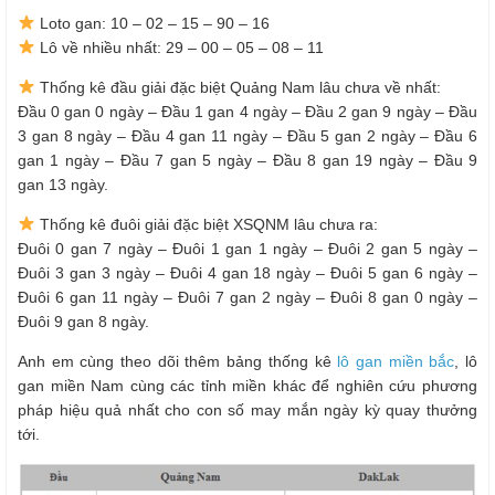
Loto gan: 10 – 02 – 15 – 90 – 16
Lô về nhiều nhất: 29 – 00 – 05 – 08 – 11
Thống kê đầu giải đặc biệt Quảng Nam lâu chưa về nhất:
Đầu 0 gan 0 ngày – Đầu 1 gan 4 ngày – Đầu 2 gan 9 ngày – Đầu
3 gan 8 ngày – Đầu 4 gan 11 ngày – Đầu 5 gan 2 ngày – Đầu 6
gan 1 ngày – Đầu 7 gan 5 ngày – Đầu 8 gan 19 ngày – Đầu 9
gan 13 ngày.
Thống kê đuôi giải đặc biệt XSQNM lâu chưa ra:
Đuôi 0 gan 7 ngày – Đuôi 1 gan 1 ngày – Đuôi 2 gan 5 ngày –
Đuôi 3 gan 3 ngày – Đuôi 4 gan 18 ngày – Đuôi 5 gan 6 ngày –
Đuôi 6 gan 11 ngày – Đuôi 7 gan 2 ngày – Đuôi 8 gan 0 ngày –
Đuôi 9 gan 8 ngày.
Anh em cùng theo dõi thêm bảng thống kê
lô gan miền bắc
, lô
gan miền Nam cùng các tỉnh miền khác để nghiên cứu phương
pháp hiệu quả nhất cho con số may mắn ngày kỳ quay thưởng
tới.