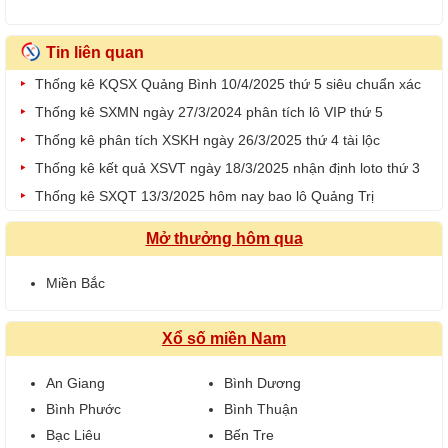
Tin liên quan
Thống kê KQSX Quảng Bình 10/4/2025 thứ 5 siêu chuẩn xác
Thống kê SXMN ngày 27/3/2024 phân tích lô VIP thứ 5
Thống kê phân tích XSKH ngày 26/3/2025 thứ 4 tài lộc
Thống kê kết quả XSVT ngày 18/3/2025 nhận định loto thứ 3
Thống kê SXQT 13/3/2025 hôm nay bao lô Quảng Trị
Mở thưởng hôm qua
Miền Bắc
Xổ số miền Nam
An Giang
Bình Dương
Bình Phước
Bình Thuận
Bạc Liêu
Bến Tre