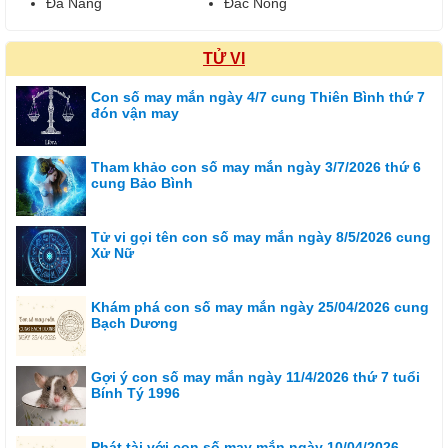
Đà Nẵng
Đắc Nông
TỬ VI
Con số may mắn ngày 4/7 cung Thiên Bình thứ 7
đón vận may
Tham khảo con số may mắn ngày 3/7/2026 thứ 6
cung Bảo Bình
Tử vi gọi tên con số may mắn ngày 8/5/2026 cung
Xử Nữ
Khám phá con số may mắn ngày 25/04/2026 cung
Bạch Dương
Gợi ý con số may mắn ngày 11/4/2026 thứ 7 tuổi
Bính Tý 1996
Phát tài với con số may mắn ngày 10/04/2026