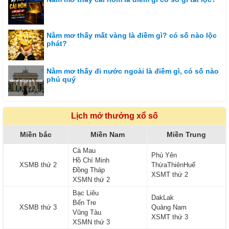
Nằm mơ thấy mất vàng là điềm gì? có số nào lộc
phát?
Nằm mơ thấy đi nước ngoài là điềm gì, có số nào
phú quý
Lịch mở thưởng xổ số
Miền bắc
Miền Nam
Miền Trung
Cà Mau
Phú Yên
Hồ Chí Minh
XSMB thứ 2
ThừaThiênHuế
Đồng Tháp
XSMT thứ 2
XSMN thứ 2
Bạc Liêu
DakLak
Bến Tre
XSMB thứ 3
Quảng Nam
Vũng Tàu
XSMT thứ 3
XSMN thứ 3