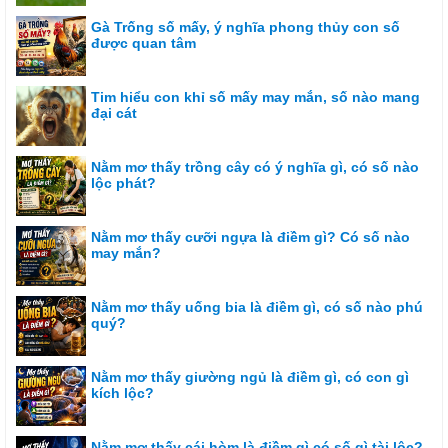
Gà Trống số mấy, ý nghĩa phong thủy con số
được quan tâm
Tim hiểu con khỉ số mấy may mắn, số nào mang
đại cát
Nằm mơ thấy trồng cây có ý nghĩa gì, có số nào
lộc phát?
Nằm mơ thấy cưỡi ngựa là điềm gì? Có số nào
may mắn?
Nằm mơ thấy uống bia là điềm gì, có số nào phú
quý?
Nằm mơ thấy giường ngủ là điềm gì, có con gì
kích lộc?
Nằm mơ thấy cái hòm là điềm gì có số gì tài lộc?