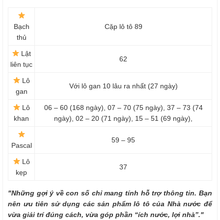
Bạch
Cặp lô tô 89
thủ
Lật
62
liên tục
Lô
Với lô gan 10 lâu ra nhất (27 ngày)
gan
Lô
06 – 60 (168 ngày), 07 – 70 (75 ngày), 37 – 73 (74
khan
ngày), 02 – 20 (71 ngày), 15 – 51 (69 ngày),
59 – 95
Pascal
Lô
37
kẹp
"Những gợi ý về con số chỉ mang tính hỗ trợ thông tin. Bạn
nên ưu tiên sử dụng các sản phẩm lô tô của Nhà nước để
vừa giải trí đúng cách, vừa góp phần “ích nước, lợi nhà”."