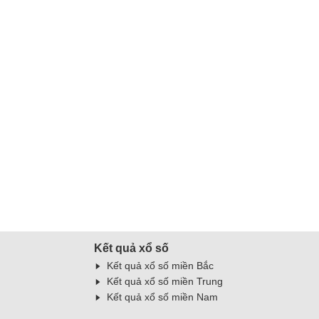
Kết quả xổ số
Kết quả xổ số miền Bắc
Kết quả xổ số miền Trung
Kết quả xổ số miền Nam