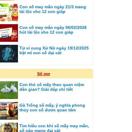
Con số may mắn ngày 21/3 mang
tài lộc cho 12 con giáp
Con số may mắn ngày 06/02/2026
hút tài lộc cho 12 con giáp
Tử vi cung Xử Nữ ngày 19/12/2025
bật mí con số đại cát
Sổ mơ
Con thỏ số mấy theo quan niệm
dân gian? Giải đáp chi tiết
Gà Trống số mấy, ý nghĩa phong
thủy con số được quan tâm
Tim hiểu con khỉ số mấy may mắn,
số nào mang đại cát