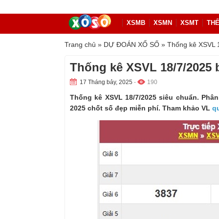
XSMB
XSMN
XSMT
THỂ
Trang chủ
»
DỰ ĐOÁN XỔ SỐ
»
Thống kê XSVL 1
Thống kê XSVL 18/7/2025 b
17 Tháng bảy, 2025
-
190
Thống kê XSVL 18/7/2025 siêu chuẩn. Phân
2025 chốt số đẹp miễn phí. Tham khảo VL
q