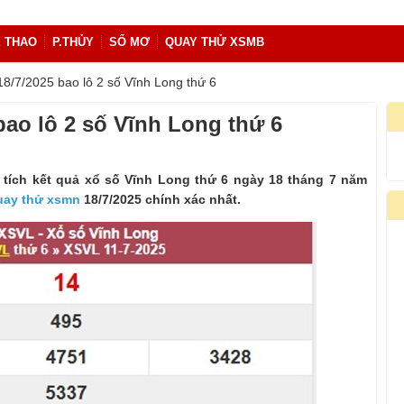
 THAO
P.THỦY
SỔ MƠ
QUAY THỬ XSMB
8/7/2025 bao lô 2 số Vĩnh Long thứ 6
ao lô 2 số Vĩnh Long thứ 6
 tích kết quả xổ số Vĩnh Long thứ 6 ngày 18 tháng 7 năm
uay thử xsmn
18/7/2025 chính xác nhất.