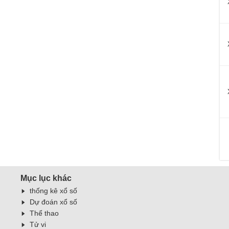
Mục lục khác
thống kê xổ số
Dự đoán xổ số
Thể thao
Tử vi