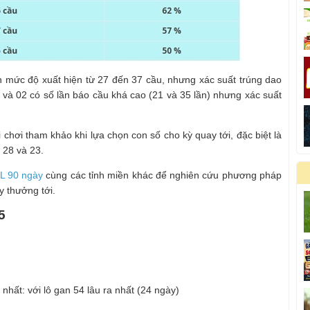
n mức độ xuất hiện từ 27 đến 37 cầu, nhưng xác suất trúng dao
 và 02 có số lần báo cầu khá cao (21 và 35 lần) nhưng xác suất
chơi tham khảo khi lựa chọn con số cho kỳ quay tới, đặc biệt là
 28 và 23.
 90 ngày
cùng các tỉnh miền khác để nghiên cứu phương pháp
 thưởng tới.
5
nhất: với lô gan 54 lâu ra nhất (24 ngày)