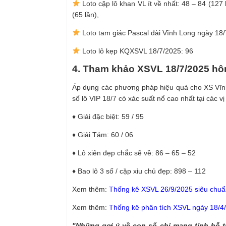
Loto cặp lô khan VL ít về nhất: 48 – 84 (127 l
(65 lần),
Loto tam giác Pascal đài Vĩnh Long ngày 18
Loto lô kẹp KQXSVL 18/7/2025: 96
4. Tham khảo XSVL 18/7/2025 h
Áp dụng các phương pháp hiệu quả cho XS Vĩnh
số lô VIP 18/7 có xác suất nổ cao nhất tại các vị 
♦ Giải đặc biệt: 59 / 95
♦ Giải Tám: 60 / 06
♦ Lô xiên đẹp chắc sẽ về: 86 – 65 – 52
♦ Bao lô 3 số / cặp xỉu chủ đẹp: 898 – 112
Xem thêm:
Thống kê XSVL 26/9/2025 siêu chuẩ
Xem thêm:
Thống kê phân tích XSVL ngày 18/4/
"Những gợi ý về con số chỉ mang tính hỗ t