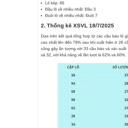
Lô kép: 66
Đầu lô về nhiều nhất: Đầu 3
Đuôi lô về nhiều nhất: Đuôi 7
2. Thống kê XSVL 18/7/2025
Dựa trên kết quả tổng hợp từ các cầu báo lô 
cao nhất lên đến 79% sau khi xuất hiện ở 28 cầ
cũng gây ấn tượng với 33 cầu báo và xác suất 
và 32, với khả năng về lần lượt là 62% và 60%.