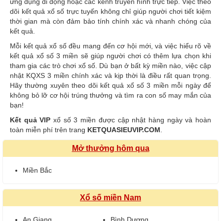
ứng dụng di động hoặc các kênh truyền hình trực tiếp. Việc theo
dõi kết quả xổ số trực tuyến không chỉ giúp người chơi tiết kiệm
thời gian mà còn đảm bảo tính chính xác và nhanh chóng của
kết quả.
Mỗi kết quả xổ số đều mang đến cơ hội mới, và việc hiểu rõ về
kết quả xổ số 3 miền sẽ giúp người chơi có thêm lựa chọn khi
tham gia các trò chơi xổ số. Dù bạn ở bất kỳ miền nào, việc cập
nhật KQXS 3 miền chính xác và kịp thời là điều rất quan trọng.
Hãy thường xuyên theo dõi kết quả xổ số 3 miền mỗi ngày để
không bỏ lỡ cơ hội trúng thưởng và tìm ra con số may mắn của
bạn!
Kết quả VIP
xổ số 3 miền được cập nhật hàng ngày và hoàn
toàn miễn phí trên trang
KETQUASIEUVIP.COM
.
Mở thưởng hôm qua
Miền Bắc
Xổ số miền Nam
An Giang
Bình Dương