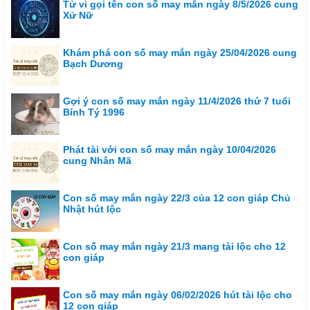
Tử vi gọi tên con số may mắn ngày 8/5/2026 cung
Xử Nữ
Khám phá con số may mắn ngày 25/04/2026 cung
Bạch Dương
Gợi ý con số may mắn ngày 11/4/2026 thứ 7 tuổi
Bính Tý 1996
Phát tài với con số may mắn ngày 10/04/2026
cung Nhân Mã
Con số may mắn ngày 22/3 của 12 con giáp Chủ
Nhật hút lộc
Con số may mắn ngày 21/3 mang tài lộc cho 12
con giáp
Con số may mắn ngày 06/02/2026 hút tài lộc cho
12 con giáp