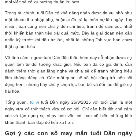
mọi việc sẽ có xu hướng thuận lợi hơn.
Trong tài chính, tuổi Dần có khả năng nhận được tin vui nhỏ như
một khoản thu nhập phụ, hoặc ai đó trả lại món nợ lâu ngày. Tuy
nhiên, bạn cũng nên chú ý đến chi tiêu, tránh để cảm xúc nhất
thời khiến bản thân tiêu xài quá mức. Đây là giai đoạn nên cân
nhắc kỹ trước khi đầu tư lớn, nhất là những lĩnh vực bạn chưa
thật sự am hiểu.
Về tình cảm, người tuổi Dần độc thân hôm nay dễ nhận được sự
quan tâm từ đối tượng khác giới. Nếu bạn đã có gia đình, cần
dành thêm thời gian lắng nghe và chia sẻ để tránh những hiểu
lầm không đáng có. Các mối quan hệ xã hội cũng trở nên sôi
động hơn, nhưng hãy chú ý chọn lọc bạn bè và đối tác để giữ sự
hài hòa.
Tổng quan,
tử vi
tuổi Dần ngày 25/9/2025 với tuổi Dần là một
ngày vừa có thử thách vừa có cơ hội. Chỉ cần biết tiết chế cảm
xúc và tận dụng sự nhạy bén vốn có, bạn sẽ biến những khó
khăn thành bàn đạp để tiến xa hơn.
Gợi ý các con số may mắn tuổi Dần ngày