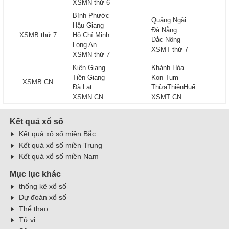
XSMN thứ 6
Bình Phước
Quảng Ngãi
Hậu Giang
Đà Nẵng
XSMB thứ 7
Hồ Chí Minh
Đắc Nông
Long An
XSMT thứ 7
XSMN thứ 7
Kiên Giang
Khánh Hòa
Tiền Giang
Kon Tum
XSMB CN
Đà Lạt
ThừaThiênHuế
XSMN CN
XSMT CN
Kết quả xổ số
Kết quả xổ số miền Bắc
Kết quả xổ số miền Trung
Kết quả xổ số miền Nam
Mục lục khác
thống kê xổ số
Dự đoán xổ số
Thể thao
Tử vi