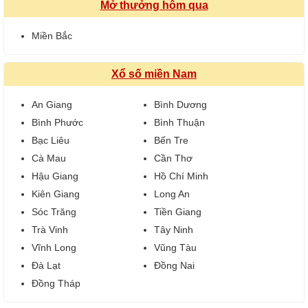
Mở thưởng hôm qua
Miền Bắc
Xổ số miền Nam
An Giang
Bình Dương
Bình Phước
Bình Thuận
Bạc Liêu
Bến Tre
Cà Mau
Cần Thơ
Hậu Giang
Hồ Chí Minh
Kiên Giang
Long An
Sóc Trăng
Tiền Giang
Trà Vinh
Tây Ninh
Vĩnh Long
Vũng Tàu
Đà Lạt
Đồng Nai
Đồng Tháp