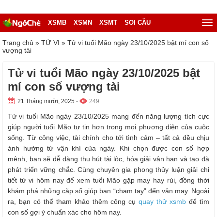
XSMB
XSMN
XSMT
SOI CẦU
Trang chủ
»
TỬ VI
»
Tử vi tuổi Mão ngày 23/10/2025 bật mí con số
vượng tài
Tử vi tuổi Mão ngày 23/10/2025 bật
mí con số vượng tài
21 Tháng mười, 2025
-
249
Tử vi tuổi Mão ngày 23/10/2025 mang đến năng lượng tích cực
giúp người tuổi Mão tự tin hơn trong mọi phương diện của cuộc
sống. Từ công việc, tài chính cho tới tình cảm – tất cả đều chịu
ảnh hưởng từ vận khí của ngày. Khi chọn được con số hợp
mệnh, bạn sẽ dễ dàng thu hút tài lộc, hóa giải vận hạn và tạo đà
phát triển vững chắc. Cùng chuyên gia phong thủy luận giải chi
tiết tử vi hôm nay để xem tuổi Mão gặp may hay rủi, đồng thời
khám phá những cặp số giúp bạn “chạm tay” đến vận may. Ngoài
ra, bạn có thể tham khảo thêm công cụ
quay thử xsmb
để tìm
con số gợi ý chuẩn xác cho hôm nay.