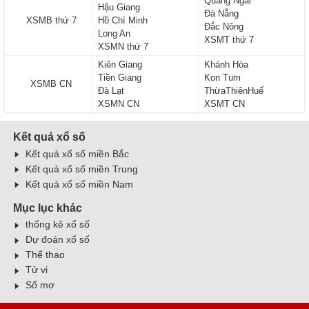
Quảng Ngãi
Hậu Giang
Đà Nẵng
XSMB thứ 7
Hồ Chí Minh
Đắc Nông
Long An
XSMT thứ 7
XSMN thứ 7
Kiên Giang
Khánh Hòa
Tiền Giang
Kon Tum
XSMB CN
Đà Lạt
ThừaThiênHuế
XSMN CN
XSMT CN
Kết quả xổ số
Kết quả xổ số miền Bắc
Kết quả xổ số miền Trung
Kết quả xổ số miền Nam
Mục lục khác
thống kê xổ số
Dự đoán xổ số
Thể thao
Tử vi
Sổ mơ