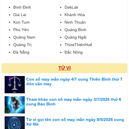
Bình Định
DakLak
Gia Lai
Khánh Hòa
Kon Tum
Ninh Thuận
Phú Yên
Quảng Bình
Quảng Nam
Quảng Ngãi
Quảng Trị
ThừaThiênHuế
Đà Nẵng
Đắc Nông
TỬ VI
Con số may mắn ngày 4/7 cung Thiên Bình thứ 7
đón vận may
Tham khảo con số may mắn ngày 3/7/2026 thứ 6
cung Bảo Bình
Tử vi gọi tên con số may mắn ngày 8/5/2026 cung
Xử Nữ