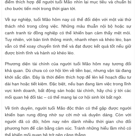
điểm thích hợp để người tuổi Mão nhìn lại mục tiêu và chuẩn bị
cho bước tiến mới trong thời gian tới.
Về sự nghiệp, tuổi Mão hôm nay có thể đối diện với một vài thử
thách nhỏ trong công việc. Những mâu thuẫn nội bộ hoặc sự
cạnh tranh từ đồng nghiệp có thể khiến bạn cảm thấy mệt mỏi.
Tuy nhiên, với bản tính thông minh, nhanh nhẹn và khéo léo, bạn
vẫn có thể xoay chuyển tình thế và đạt được kết quả tốt nếu giữ
được bình tĩnh và hành xử khéo léo.
Phương diện tài chính của người tuổi Mão hôm nay tương đối
khả quan. Dù chưa có cơ hội lớn về tiền bạc, nhưng vận tài đang
khởi sắc dần. Đây là thời điểm thích hợp để lên kế hoạch đầu tư
dài hạn hoặc tiết kiệm. Đặc biệt, nếu bạn đang làm việc trong lĩnh
vực kinh doanh, bất động sản hoặc tài chính, hãy chú ý tới các
mối quan hệ đối tác – có thể mang lại cơ hội sinh lời bất ngờ.
Về tình duyên, người tuổi Mão độc thân có thể gặp được người
khiến bạn rung động nhờ sự cởi mở và duyên dáng. Còn với
người đã có đôi, hôm nay nên dành nhiều thời gian cho đối
phương hơn để cân bằng cảm xúc. Tránh những hiểu lầm nhỏ có
thể khiến mối quan hệ trở nên căng thẳng.