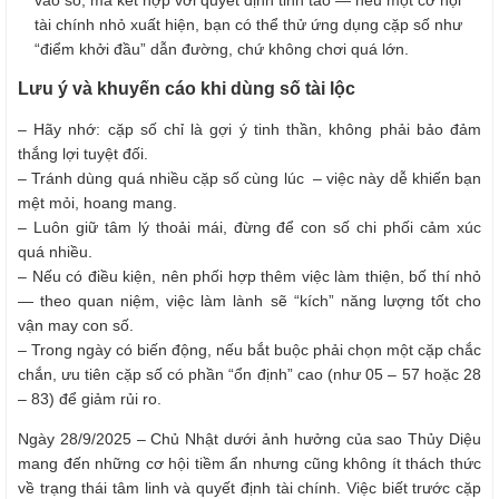
vào số, mà kết hợp với quyết định tỉnh táo — nếu một cơ hội
tài chính nhỏ xuất hiện, bạn có thể thử ứng dụng cặp số như
“điểm khởi đầu” dẫn đường, chứ không chơi quá lớn.
Lưu ý và khuyến cáo khi dùng số tài lộc
– Hãy nhớ: cặp số chỉ là gợi ý tinh thần, không phải bảo đảm
thắng lợi tuyệt đối.
– Tránh dùng quá nhiều cặp số cùng lúc – việc này dễ khiến bạn
mệt mỏi, hoang mang.
– Luôn giữ tâm lý thoải mái, đừng để con số chi phối cảm xúc
quá nhiều.
– Nếu có điều kiện, nên phối hợp thêm việc làm thiện, bố thí nhỏ
— theo quan niệm, việc làm lành sẽ “kích” năng lượng tốt cho
vận may con số.
– Trong ngày có biến động, nếu bắt buộc phải chọn một cặp chắc
chắn, ưu tiên cặp số có phần “ổn định” cao (như 05 – 57 hoặc 28
– 83) để giảm rủi ro.
Ngày
28/9/2025 – Chủ Nhật
dưới ảnh hưởng của sao Thủy Diệu
mang đến những cơ hội tiềm ẩn nhưng cũng không ít thách thức
về trạng thái tâm linh và quyết định tài chính. Việc biết trước cặp