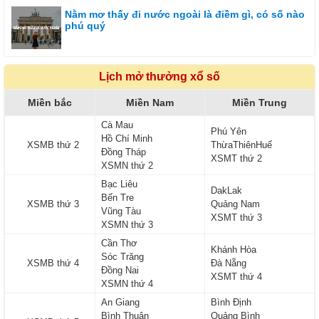
Nằm mơ thấy đi nước ngoài là điềm gì, có số nào
phú quý
Lịch mở thưởng xổ số
Miền bắc
Miền Nam
Miền Trung
Cà Mau
Phú Yên
Hồ Chí Minh
XSMB thứ 2
ThừaThiênHuế
Đồng Tháp
XSMT thứ 2
XSMN thứ 2
Bạc Liêu
DakLak
Bến Tre
XSMB thứ 3
Quảng Nam
Vũng Tàu
XSMT thứ 3
XSMN thứ 3
Cần Thơ
Khánh Hòa
Sóc Trăng
XSMB thứ 4
Đà Nẵng
Đồng Nai
XSMT thứ 4
XSMN thứ 4
An Giang
Bình Định
Bình Thuận
Quảng Bình