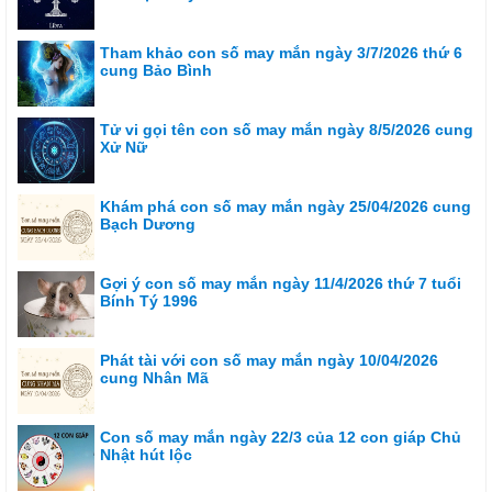
Tham khảo con số may mắn ngày 3/7/2026 thứ 6
cung Bảo Bình
Tử vi gọi tên con số may mắn ngày 8/5/2026 cung
Xử Nữ
Khám phá con số may mắn ngày 25/04/2026 cung
Bạch Dương
Gợi ý con số may mắn ngày 11/4/2026 thứ 7 tuổi
Bính Tý 1996
Phát tài với con số may mắn ngày 10/04/2026
cung Nhân Mã
Con số may mắn ngày 22/3 của 12 con giáp Chủ
Nhật hút lộc