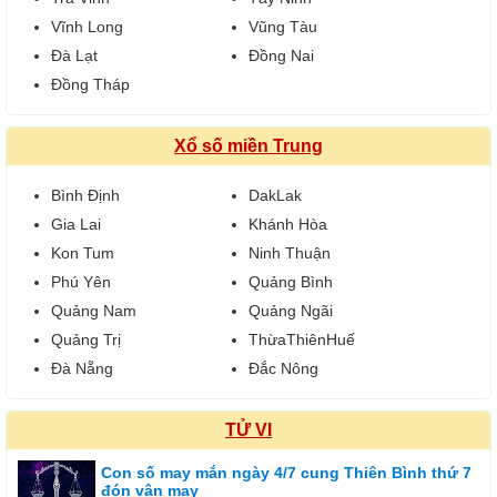
Vĩnh Long
Vũng Tàu
Đà Lạt
Đồng Nai
Đồng Tháp
Xổ số miền Trung
Bình Định
DakLak
Gia Lai
Khánh Hòa
Kon Tum
Ninh Thuận
Phú Yên
Quảng Bình
Quảng Nam
Quảng Ngãi
Quảng Trị
ThừaThiênHuế
Đà Nẵng
Đắc Nông
TỬ VI
Con số may mắn ngày 4/7 cung Thiên Bình thứ 7
đón vận may