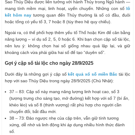
Sao Thủy Diệu được liên tưởng với hành Thủy trong Ngũ hành —
mang tính mềm mại, linh hoạt, uyển chuyển. Những con số
lô
kết hôm nay
tương quan đến Thủy thường là số có đầu, đuôi
hoặc tổng có yếu tố 3, 7 hoặc 8 (tùy theo hệ quy chiếu).
Ngoài ra, có thể phối hợp thêm yếu tố Thổ hoặc Kim để cân bằng
năng lượng – ví dụ số 2, 5, 0 hoặc 6. Khi bạn chọn cặp số tài lộc,
nên lưu ý: không chọn hai số giống nhau quá lặp lại, và giữ
khoảng cách vừa phải giữa hai số để tạo “duyên số”.
Gợi ý cặp số tài lộc cho ngày 28/9/2025
Dưới đây là những gợi ý cặp số
kết quả xổ số miền Bắc
tài lộc
hợp với sao Thủy Diệu trong ngày 28/9/2025 (Chủ Nhật):
37 – 83
: Cặp số này mang năng lượng linh hoạt cao, số 3
(tượng trưng cho sáng tạo, mở đường) kết hợp với số 7 (bí ẩn,
khéo léo) và số 8 (thịnh vượng) rất phù hợp cho người cần
chuyển đổi, bắt đầu mới.
38 – 73
: Đảo ngược nhẹ của cặp trên, vẫn giữ tính tương
xứng, dễ nhớ và linh động khi áp dụng nhiều hình thức đánh
số.