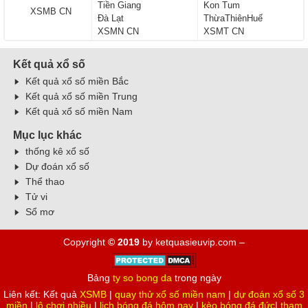
Tiền Giang
Kon Tum
XSMB CN
Đà Lạt
ThừaThiênHuế
XSMN CN
XSMT CN
Kết quả xổ số
Kết quả xổ số miền Bắc
Kết quả xổ số miền Trung
Kết quả xổ số miền Nam
Mục lục khác
thống kê xổ số
Dự đoán xổ số
Thể thao
Tử vi
Sổ mơ
Copyright
© 2019
by ketquasieuvip.com –
Bảng
ty so bong da
trong ngày
Liên kết: Kết quả
XSMB
|
quay thử xổ số miền nam
|
dự đoán xổ số 3
miền
|
lô chơi nhiều
|
lịch bóng đá hôm nay
|
kèo bóng đá đức
|
tham