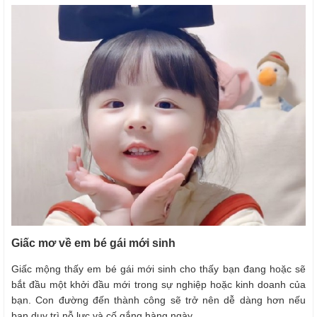
Giấc mơ về em bé gái mới sinh
Giấc mộng thấy em bé gái mới sinh cho thấy bạn đang hoặc sẽ
bắt đầu một khởi đầu mới trong sự nghiệp hoặc kinh doanh của
bạn. Con đường đến thành công sẽ trở nên dễ dàng hơn nếu
bạn duy trì nỗ lực và cố gắng hàng ngày.