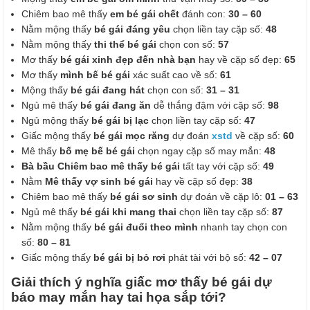
Chiêm bao mê thấy
em bé gái chết
đánh con:
30 – 60
Nằm mộng thấy
bé gái đáng yêu
chọn liền tay cặp số:
48
Nằm mộng thấy
thi thể bé gái
chọn con số:
57
Mơ thấy
bé gái xinh đẹp đến nhà bạn
hay về cặp số đẹp:
65
Mơ thấy
mình bế bé gái
xác suất cao về số:
61
Mộng thấy
bé gái đang hát
chọn con số:
31 – 31
Ngủ mê thấy
bé gái đang ăn
dễ thắng đậm với cặp số:
98
Ngủ mộng thấy
bé gái bị lạc
chọn liền tay cặp số:
47
Giấc mộng thấy
bé gái mọc răng
dự đoán
xstd
về cặp số:
60
Mê thấy
bố mẹ bế bé gái
chọn ngay cặp số may mắn:
48
Bà bầu Chiêm bao mê thấy bé gái
tất tay với cặp số:
49
Nằm
Mê thấy vợ sinh bé gái
hay về cặp số đẹp:
38
Chiêm bao mê thấy
bé gái sơ sinh
dự đoán về cặp lô:
01 – 63
Ngủ mê thấy
bé gái khi mang thai
chọn liền tay cặp số:
87
Nằm mộng thấy
bé gái đuổi theo mình
nhanh tay chọn con
số:
80 – 81
Giấc mộng thấy
bé gái bị bỏ rơi
phát tài với bộ số:
42 – 07
Giải thích ý nghĩa giấc mơ thấy bé gái dự
báo may mắn hay tai họa sắp tới?