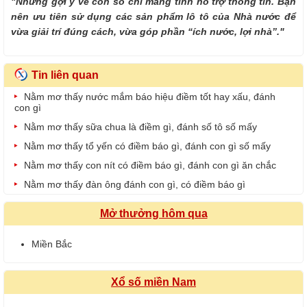
"Những gợi ý về con số chỉ mang tính hỗ trợ thông tin. Bạn
nên ưu tiên sử dụng các sản phẩm lô tô của Nhà nước để
vừa giải trí đúng cách, vừa góp phần “ích nước, lợi nhà”."
Tin liên quan
Nằm mơ thấy nước mắm báo hiệu điềm tốt hay xấu, đánh
con gì
Nằm mơ thấy sữa chua là điềm gì, đánh số tô số mấy
Nằm mơ thấy tổ yến có điềm báo gì, đánh con gì số mấy
Nằm mơ thấy con nít có điềm báo gì, đánh con gì ăn chắc
Nằm mơ thấy đàn ông đánh con gì, có điềm báo gì
Mở thưởng hôm qua
Miền Bắc
Xổ số miền Nam