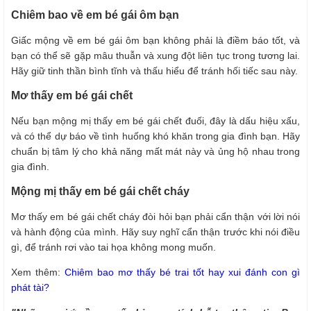
Chiêm bao về em bé gái ôm bạn
Giấc mộng về em bé gái ôm bạn không phải là điềm báo tốt, và
bạn có thể sẽ gặp mâu thuẫn và xung đột liên tục trong tương lai.
Hãy giữ tinh thần bình tĩnh và thấu hiểu để tránh hối tiếc sau này.
Mơ thấy em bé gái chết
Nếu bạn mộng mị thấy em bé gái chết đuối, đây là dấu hiệu xấu,
và có thể dự báo về tình huống khó khăn trong gia đình bạn. Hãy
chuẩn bị tâm lý cho khả năng mất mát này và ủng hộ nhau trong
gia đình.
Mộng mị thấy em bé gái chết cháy
Mơ thấy em bé gái chết cháy đòi hỏi bạn phải cẩn thận với lời nói
và hành động của mình. Hãy suy nghĩ cẩn thận trước khi nói điều
gì, để tránh rơi vào tai họa không mong muốn.
Xem thêm:
Chiêm bao mơ thấy bé trai tốt hay xui đánh con gì
phát tài?