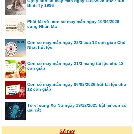
Gợi ý con số may mắn ngày 11/4/2026 thứ 7 tuổi
Bính Tý 1996
Phát tài với con số may mắn ngày 10/04/2026
cung Nhân Mã
Con số may mắn ngày 22/3 của 12 con giáp Chủ
Nhật hút lộc
Con số may mắn ngày 21/3 mang tài lộc cho 12
con giáp
Con số may mắn ngày 06/02/2026 hút tài lộc cho
12 con giáp
Tử vi cung Xử Nữ ngày 19/12/2025 bật mí con số
đại cát
Sổ mơ