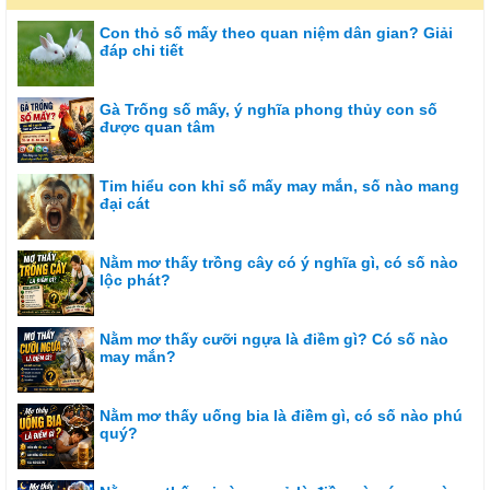
Con thỏ số mấy theo quan niệm dân gian? Giải
đáp chi tiết
Gà Trống số mấy, ý nghĩa phong thủy con số
được quan tâm
Tim hiểu con khỉ số mấy may mắn, số nào mang
đại cát
Nằm mơ thấy trồng cây có ý nghĩa gì, có số nào
lộc phát?
Nằm mơ thấy cưỡi ngựa là điềm gì? Có số nào
may mắn?
Nằm mơ thấy uống bia là điềm gì, có số nào phú
quý?