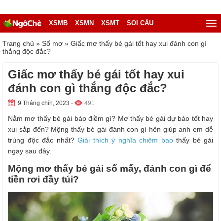
XSMB
XSMN
XSMT
SOI CẦU
Trang chủ
»
Sổ mơ
»
Giấc mơ thấy bé gái tốt hay xui đánh con gì
thắng độc đắc?
Giấc mơ thấy bé gái tốt hay xui
đánh con gì thắng độc đắc?
9 Tháng chín, 2023
-
491
Nằm mơ thấy bé gái báo điềm gì? Mơ thấy bé gái dự báo tốt hay
xui sắp đến? Mộng thấy bé gái đánh con gì hên giúp anh em dễ
trúng độc đắc nhất?
Giải thích ý nghĩa chiêm bao
thấy bé gái
ngay sau đây.
Mộng mơ thấy bé gái số mấy, đánh con gì để
tiền rơi đầy túi?